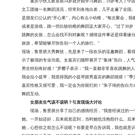
重庆小伙儿鲁昱祺14岁就开始学习舞蹈，19岁考入了中
文工团做一名舞蹈演员，经常到各地出差，几乎走遍了全国
是朋友们公认的“开心果”，内心有点小幼稚，“每次聚会，
或者是游戏，跳一些比较幼稚的舞蹈逗大家开心。”过了30岁
跳舞的女孩，怎么会找不到对象呢？感情这件事还是得看缘
旅游，希望能够尽快告别一个人的旅行。”
现场，鲁昱祺大秀舞技，先是来了一段欢乐的逗趣舞蹈，看
示了极强的专业功底。女嘉宾们随即展开了“集体”告白，人
男生特别有好感！”罗樱子表示：“我一直都非常喜欢跳舞的
我会拉小提琴，我觉得我的小提琴跟男嘉宾的舞蹈很搭！”季
嘉宾性格又很可爱，我一定会为你留灯的！”朱子琦的告白方
舞蹈互动。
女朋友生气该不该哄？引发现场大讨论
现场，鲁昱祺分享了自己的感情经历，“我曾经谈过的一个
她。一开始还好，后来就老迟到，当时她也没抱怨什么。后
她，心想你之前怎么不说呢？你要是早点告诉我，我也就意