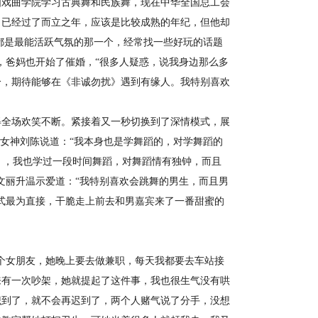
国戏曲学院学习古典舞和民族舞，现在中华全国总工会
。已经过了而立之年，应该是比较成熟的年纪，但他却
我都是最能活跃气氛的那一个，经常找一些好玩的话题
，爸妈也开始了催婚，“很多人疑惑，说我身边那么多
分，期待能够在《非诚勿扰》遇到有缘人。我特别喜欢
得全场欢笑不断。紧接着又一秒切换到了深情模式，展
气女神刘陈说道：“我本身也是学舞蹈的，对学舞蹈的
人 ，我也学过一段时间舞蹈，对舞蹈情有独钟，而且
文丽升温示爱道：“我特别喜欢会跳舞的男生，而且男
式最为直接，干脆走上前去和男嘉宾来了一番甜蜜的
女朋友，她晚上要去做兼职，每天我都要去车站接
来有一次吵架，她就提起了这件事，我也很生气没有哄
识到了，就不会再迟到了，两个人赌气说了分手，没想