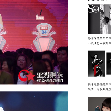
孙俪绿植生命力
不负理想自在如
英泽电影感黑白大
风情十足极具颠