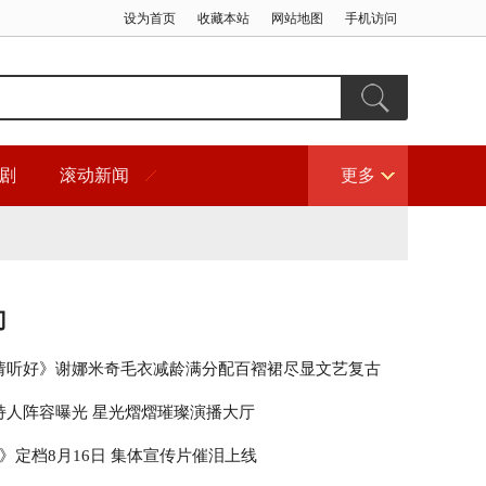
设为首页
收藏本站
网站地图
手机访问
剧
滚动新闻
更多
门
请听好》谢娜米奇毛衣减龄满分配百褶裙尽显文艺复古
持人阵容曝光 星光熠熠璀璨演播大厅
》定档8月16日 集体宣传片催泪上线