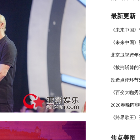
王维的英雄梦
最新更新
《未来中国》
《未来中国》
潘建伟引领科
北京卫视跨年
原“恐怖实验”
揭秘“科技创新
《披荆斩棘的
学与类脑研究”
结，冰雪盛典
改造点评环节
秘大脑”
哥”展乐器才
《百变大咖秀
线条
考核两位妈妈
2020春晚阵
杨迪模仿GA
《跨界歌王》
备战央视春晚
豚音” 专业
焦点美图