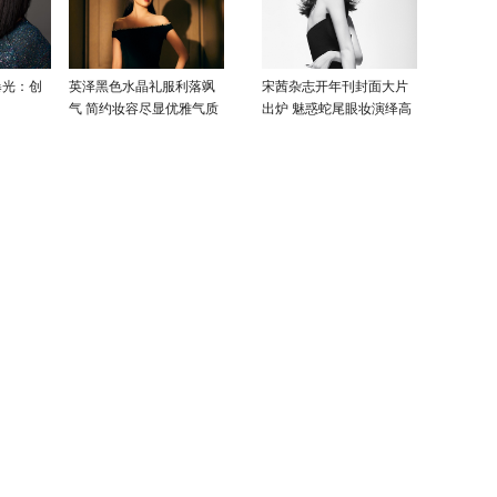
曝光：创
英泽黑色水晶礼服利落飒
宋茜杂志开年刊封面大片
气 简约妆容尽显优雅气质
出炉 魅惑蛇尾眼妆演绎高
级性感美