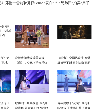
》郑恺一雪前耻竟获Selina“表白”？ “兄弟团”拍卖“男子
演“吉尼
旅行》第
庾澄庆倾情改编雷鬼版
《旺卡》全国热映 甜蜜爆
“跳地
《痒》，今晚《乐来乐快
棚好评不断 喜剧大咖齐助
不断
乐》黄龄硬控你五秒
阵欢乐拉满！
流传·正
歌声唱出最美秋色《经典
青年要敢于“亮剑”《经典
歌声点亮
咏流传·正青春》抒发杜牧
咏流传·正青春》呈上龙泉