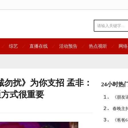
综艺
直播在线
活动预告
热点视听
网络
诚勿扰》为你支招 孟非：
24小时热
通方式很重要
1.
《朋友
2.
春晚主
3.
《爸爸6