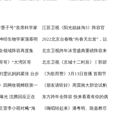
凌云壮志
宝剑
“墨子号”首席科学家
江苏卫视《阳光姐妹淘3》阵容官
神经生物学家蒲慕明
2022北京台春晚“向春天出发”，以
技前沿 科学青年还
宣 开启嗨夏环岛季
全领域阵容再度集
北京卫视跨年冰雪盛典重磅阵容来
2030重大项目--脑科
中国元素喜迎“双奥”
哥哥》“大湾区哥
北京卫视《京城十二时辰》丨郭碧
 科学青年团探索“神
联欢喜迎冬奥时间
袭 奥运冠军组团助阵迎冬奥
刘雯比妈妈紧张 台步
《为歌而赞》3月13日首播 首期节
能 赵文卓练舞显肌肉
婷向佐感受“金婚”甜蜜 悦悦姜帅打
》四网收视蝉联第一
《朋友请听好》周震南大胆尝试豹
无缘大秀
卡“火星基地”
目抖音观看突破5100万
容曝光 沈腾回应正在
东方跨年全阵容 快来看看有你的偶
I细节到位赢广泛认可
纹V领衬衫，又野又乖自带高级感
王雷李小萌对飚“海
《嗨唱转起来》潘粤明、陈嘉桦尽
像吗？
实力获刘涛赞美
显高能互动，多元音乐故事增量情