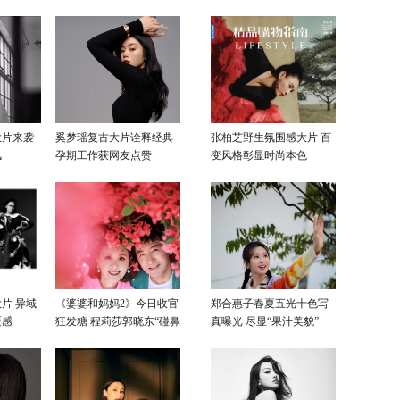
感色彩
大片来袭
奚梦瑶复古大片诠释经典
张柏芝野生氛围感大片 百
风
孕期工作获网友点赞
变风格彰显时尚本色
片 异域
《婆婆和妈妈2》今日收官
郑合惠子春夏五光十色写
覆感
狂发糖 程莉莎郭晓东“碰鼻
真曝光 尽显“果汁美貌”
杀”大片甜蜜爆表