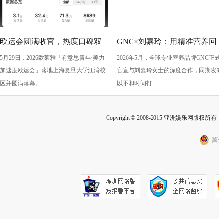
欧运会圆满收官，热度口碑双
GNC×刘嘉玲：用精准营养回
5月29日，2026欧莱雅「有意思青年·美力
2026年5月，全球专业营养品牌GNC正
丰收！
应“她需求”，陪伴每一阶段的
加速度欧运会」落地上海复旦大学江湾校
官宣与刘嘉玲女士的深度合作，同期发
从容生长
区并圆满落幕。...
以不和时间打...
Copyright © 2008-2015 亚洲娱乐网版权所有 Inc
冀