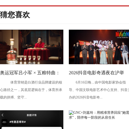
猜您喜欢
奥运冠军吕小军 × 五粮特曲：
2026抖音电影奇遇夜在沪举
体育营销是白酒行业品牌建设的核
6月16日晚，由中国电影家协会指
以冠军之姿，赴更好之约
办，暑期档剧组、青年创作者
心路径之一，其底层逻辑在于，体育所承
导、中国文联电影艺术中心支持、抖音
共话光影创作
载的拼搏、坚守...
办的2026抖音电影奇...