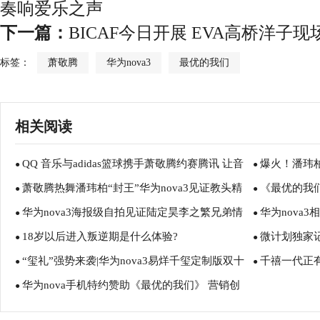
奏响爱乐之声
下一篇：
BICAF今日开展 EVA高桥洋子
标签：
萧敬腾
华为nova3
最优的我们
相关阅读
QQ 音乐与adidas篮球携手萧敬腾约赛腾讯 让音
爆火！潘玮
●
●
萧敬腾热舞潘玮柏“封王”华为nova3见证教头精
《最优的我们
乐与运动激情碰撞
●
洗脑神舞！
●
华为nova3海报级自拍见证陆定昊李之繁兄弟情
华为nova
神考核
●
敬腾如何应对
●
18岁以后进入叛逆期是什么体验?
微计划独家
深
●
●
“玺礼”强势来袭|华为nova3易烊千玺定制版双十
千禧一代正
●
nova3演绎
●
华为nova手机特约赞助《最优的我们》 营销创
一全面开售
●
新深耕年轻人市场