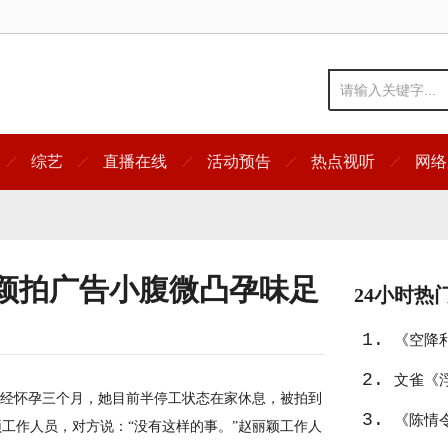
综艺
直播在线
活动预告
热点视听
网络
颖拍广告小腹微凸孕味足
24小时热
1.
《空降
2.
文雀《
经怀孕三个月，她目前半停工状态在家休息，被拍到
3.
诗
《陈情
颖
工作人员，对方说：“没有这样的事。”赵丽颖工作人