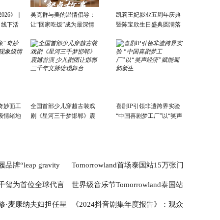
026》｜
吴克群与美的温情倡导：
凯莉王妃影业五周年庆典
，线下活
让“回家吃饭”成为最深情
暨陈宝欣生日盛典圆满落
的告白与陪伴
幕 《新湾陈情》专辑重磅
发布
奇妙面工
全国首部少儿穿越古装戏
喜剧IP引领非遗跨界实验
级情绪地
剧《星河三千梦邯郸》震
“中国喜剧梦工厂”以“笑声
撼首演 少儿剧团让邯郸三
经济”赋能蜀韵新生
千年文脉绽现舞台
“leap gravity
Tomorrowland首场泰国站15万张门
千玺为首位全球代言
世界级音乐节Tomorrowland泰国站
中国首秀，落户深圳万象
票火速售罄
修·麦康纳夫妇担任星
《2024抖音剧集年度报告》：观众
答时代睡眠之问
开票！联动在地文旅体验，音乐制