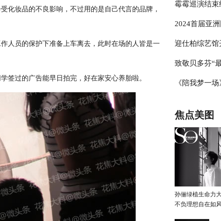
霉霉巡演结束
辰公主号命名
会受化妆品的不良影响，不过用的是自己代言的品牌，
2024首届亚
出“蓝色星期
迎仕柏综艺馆
作人员的保护下准备上车离去，此时在场的人皆是一
帷幕
致敬贝多芬“最
元化演出及赛
学签过的广告能早日拍完，好在家安心养胎啦。
《陪我梦一场
琴家林秉宽 
国际网络电影
焦点美图
孙俪绿植生命力
不负理想自在如