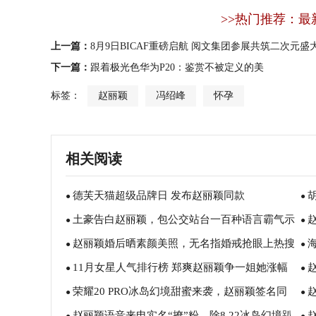
>>热门推荐：最
上一篇：
8月9日BICAF重磅启航 阅文集团参展共筑二次元盛
下一篇：
跟着极光色华为P20：鉴赏不被定义的美
标签：
赵丽颖
冯绍峰
怀孕
相关阅读
德芙天猫超级品牌日 发布赵丽颖同款
●
●
土豪告白赵丽颖，包公交站台一百种语言霸气示
●
机
●
赵丽颖婚后晒素颜美照，无名指婚戒抢眼上热搜
爱
●
了
●
11月女星人气排行榜 郑爽赵丽颖争一姐她涨幅
●
剧
●
荣耀20 PRO冰岛幻境甜蜜来袭，赵丽颖签名同
大
●
Sp
●
赵丽颖语音来电实名“撩”粉，除8.22冰岛幻境趴