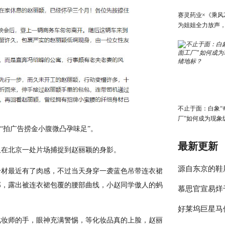
赛灵药业×《乘风2
为姐姐全力放声
动完美收官！
不止于面：白象“
厂”如何成为现象
拍广告捞金小腹微凸孕味足”。
标？
最新更新
在北京一处片场捕捉到赵丽颖的身影。
源自东京的鞋履品牌
材最近有了肉感，不过当天身穿一袭蓝色吊带连衣裙
部，露出被连衣裙包覆的腰部曲线，小赵同学傲人的蚂
慕思官宣易烊
grounds”
好莱坞巨星马
人：以科技应
妆师的手，眼神充满警惕，等化妆品真的上脸，赵丽