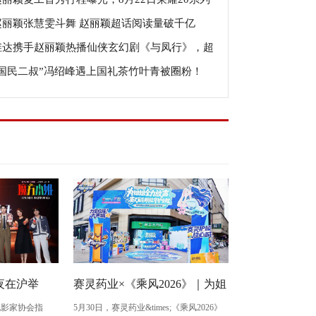
赵丽颖张慧雯斗舞 赵丽颖超话阅读量破千亿
ecial Party见！
维达携手赵丽颖热播仙侠玄幻剧《与凤行》，超
“国民二叔”冯绍峰遇上国礼茶竹叶青被圈粉！
系列破圈种草！
遇夜在沪举
赛灵药业×《乘风2026》｜为姐
影家协会指
5月30日，赛灵药业&times;《乘风2026》
青年创作者
姐全力放声，线下活动完美收