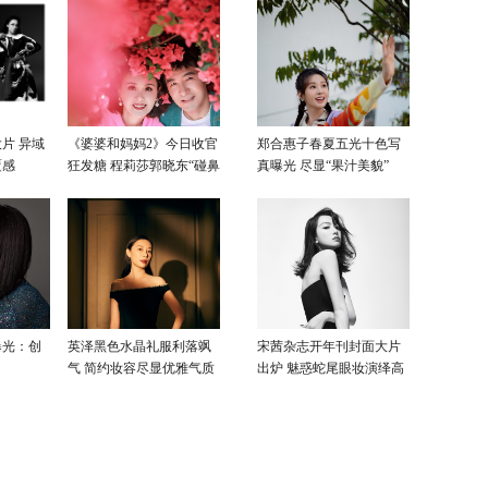
片 异域
《婆婆和妈妈2》今日收官
郑合惠子春夏五光十色写
覆感
狂发糖 程莉莎郭晓东“碰鼻
真曝光 尽显“果汁美貌”
杀”大片甜蜜爆表
曝光：创
英泽黑色水晶礼服利落飒
宋茜杂志开年刊封面大片
气 简约妆容尽显优雅气质
出炉 魅惑蛇尾眼妆演绎高
级性感美