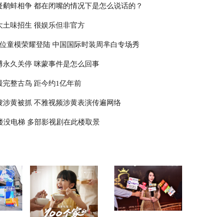
疑鹬蚌相争 都在闭嘴的情况下是怎么说话的？
大土味招生 很娱乐但非官方
8位童模荣耀登陆 中国国际时装周芈白专场秀
博永久关停 咪蒙事件是怎么回事
最完整古鸟 距今约1亿年前
嫂涉黄被抓 不雅视频涉黄表演传遍网络
高楼没电梯 多部影视剧在此楼取景