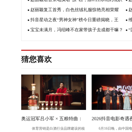
款七夕礼物值得拥有
●
●
赵丽颖复工首秀，白色丝绒礼服惊艳亮相荣耀
外还有更多惊喜
●
Sp
●
抖音星动之夜“男神女神”榜今日重磅揭晓，王
20系列冰岛幻境派对
●
●
宝宝未满月，冯绍峰不在家带孩子去成都干嘛？
源、杨紫居亚军，冠军是他们！
●
韧
●
猜您喜欢
奥运冠军吕小军 × 五粮特曲：
2026抖音电影奇
体育营销是白酒行业品牌建设的核
6月16日晚，由中国电
以冠军之姿，赴更好之约
办，暑期档剧组、