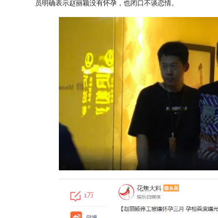
员明确表示赵丽颖没有怀孕，也闭口不谈恋情。