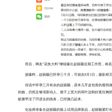
而后，网友“花焦大料”继续爆出赵丽颖近期工作照，称其“
据爆料，赵丽颖已怀孕三个月，可就在8月1日，摄影师又
传说中怀孕三月有余的赵丽颖，原本几乎皮包骨的瘦弱身
的她，仍然足够清新动人。裙子上宽大的荷叶边刚好遮住胸
蚁腰早没了凹进去的线条，已经微凸起来。
化妆师准备在赵丽颖的脸上试用品牌新品，赵丽颖紧盯化