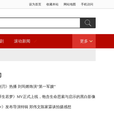
设为首页
收藏本站
网站地图
手机访问
剧
滚动新闻
更多
门
利刃》热播 刘筠燃饰演“第一军嫂”
浮生若梦》MV正式上线，饱含生命思索与启示的黑白影像
令》发布导演特辑 郑伟文陈家霖谈拍摄感想