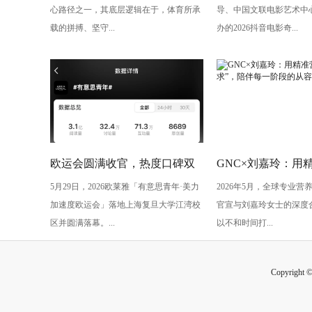
心路径之一，其底层逻辑在于，体育所承
导、中国文联电影艺术中
共话光影创作
载的拼搏、坚守...
办的2026抖音电影奇...
欧运会圆满收官，热度口碑双
GNC×刘嘉玲：用
5月29日，2026欧莱雅「有意思青年·美力
2026年5月，全球专业营
丰收！
应“她需求”，陪伴
加速度欧运会」落地上海复旦大学江湾校
官宣与刘嘉玲女士的深度
从容生长
区并圆满落幕。...
以不和时间打...
Copyright