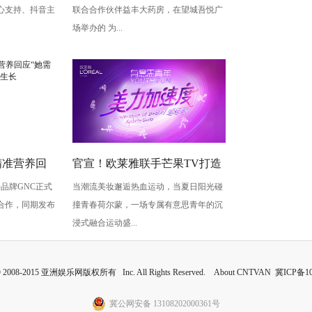
心支持、抖音主
联合合作伙伴益丰大药房，在望城吾悦广
官！
场举办的 为...
精准营养回
官宣！欧莱雅联手芒果TV打造
养品牌GNC正式
当潮流美妆邂逅热血运动，当夏日阳光碰
每一阶段的
千人校园运动派对！
合作，同期发布
撞青春荷尔蒙，一场专属有意思青年的沉
浸式融合运动盛...
 © 2008-2015 亚洲娱乐网版权所有 Inc. All Rights Reserved. About CNTVAN
冀ICP备10
冀公网安备 13108202000361号