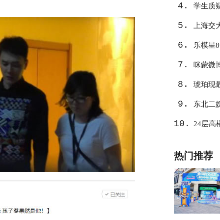
4.
学生质
5.
上海交
6.
乐模星
7.
咪蒙微
8.
琥珀现
9.
东北二
10.
24层
热门推荐