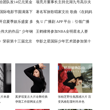
给团队发14亿元奖金
项亮月董事长主持北湖九号高尔夫
大使，公主邮轮推
作训练营首次亮相亚洲
主动参与剧集宣发，抽卡、AI特效
洲国际电影节圆满落下
著名军旅歌唱家文欣 歌曲《在妈妈
五”限时优惠
受欢迎
俱乐部（2024）友谊邀请赛
开启夏季娱乐盛宴 多
兔 U 广播剧 APP 平台：引领广播
的目光里》MV献礼八一
伟大的作品” 少年钢
王鹤棣将参加NBA全明星名人赛
事纷至沓来
剧新潮流
》荣获第十三届北京
华影之星国际少年艺术团参加第十
首演音乐会圆满成功
增添中美文化交流新章
展最佳原创音乐
三届北京国际网络电影展，传承电
影梦
大片来袭
奚梦瑶复古大片诠释经典
张柏芝野生氛围感大片 百
风
孕期工作获网友点赞
变风格彰显时尚本色