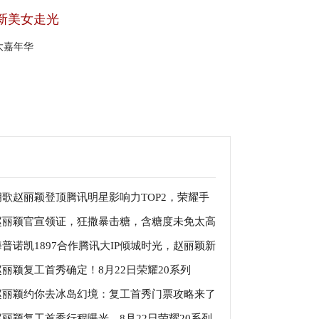
新美女走光
大嘉年华
胡歌赵丽颖登顶腾讯明星影响力TOP2，荣耀手
赵丽颖官宣领证，狂撒暴击糖，含糖度未免太高
代言人再度霸榜
海普诺凯1897合作腾讯大IP倾城时光，赵丽颖新
赵丽颖复工首秀确定！8月22日荣耀20系列
揭示女人选择的重要性
赵丽颖约你去冰岛幻境：复工首秀门票攻略来了
ecial Party不见不散！
赵丽颖复工首秀行程曝光，8月22日荣耀20系列