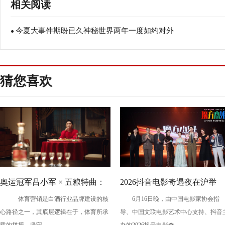
相关阅读
今夏大事件期盼已久神秘世界两年一度如约对外
●
开放
猜您喜欢
奥运冠军吕小军 × 五粮特曲：
2026抖音电影奇遇夜在沪举
体育营销是白酒行业品牌建设的核
6月16日晚，由中国电影家协会指
以冠军之姿，赴更好之约
办，暑期档剧组、青年创作者
心路径之一，其底层逻辑在于，体育所承
导、中国文联电影艺术中心支持、抖音
共话光影创作