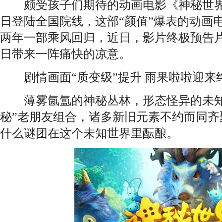
颇受孩子们期待的动画电影《神秘世界历
日登陆全国院线，这部“颜值”爆表的动画
两年一部乘风回归，近日，影片终极预告
日带来一阵痛快的凉意。
剧情画面“质变级”提升 雨果啦啦迎来
薄雾氤氲的神秘丛林，形态怪异的未知
秘”老朋友组合，诸多新旧元素不约而同齐
什么谜团在这个未知世界里酝酿。