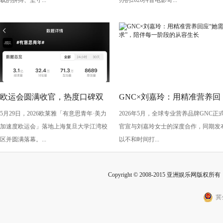
载的拼搏、坚守...
办的2026抖音电影奇...
欧运会圆满收官，热度口碑双
GNC×刘嘉玲：用精准营养回
5月29日，2026欧莱雅「有意思青年·美力
2026年5月，全球专业营养品牌GNC正
丰收！
应“她需求”，陪伴每一阶段的
加速度欧运会」落地上海复旦大学江湾校
官宣与刘嘉玲女士的深度合作，同期发
从容生长
区并圆满落幕。...
以不和时间打...
Copyright © 2008-2015 亚洲娱乐网版权所有 Inc
冀