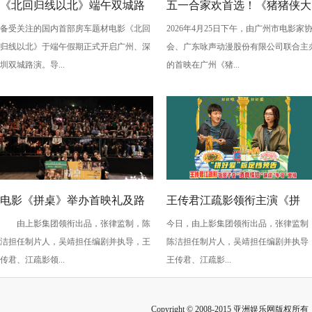
《北回归线以北》端午双城路
五一合家欢首选！《猪猪侠大
备受关注的国内首部房车题材电影《北回
2026年4月25日下午，由广州市电影家
演，定档6月26日奔赴山海
电影之竞速小英雄》广州首映
归线以北》于端午假期正式开启广州、深
会、广东咏声动漫股份有限公司联合主
欢乐狂飙
圳双城路演。导...
的首映在广州《猪...
电影《拼桌》举办首映礼及路
王传君江疏影领衔主演《拼
由上影集团领衔出品，张律监制，陈
今日，由上影集团领衔出品，张律监制
演 白色情人节相约搭子稳稳幸
桌》定档3月14日
洁担任制片人，吴靖担任编剧并执导，王
陈洁担任制片人，吴靖担任编剧并执导
福
传君、江疏影领...
王传君、江疏影...
Copyright © 2008-2015 亚洲娱乐网版权所有 Inc