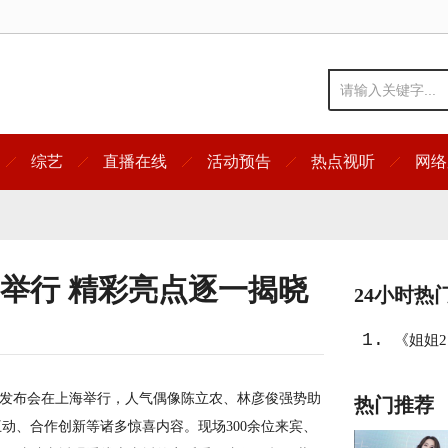
综艺
直播在线
活动预告
热点视听
网络
举行 精彩亮点逐一揭晓
24小时热
1.
《姐姐
汇新闻发布会在上海举行，人气偶像陈立农、林彦俊强势助
热门推荐
动、合作创新等诸多惊喜内容。现场300余位来宾、