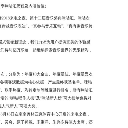
享咪咕汇历程及内涵价值）
018来电之夜、第十二届音乐盛典咪咕汇、咪咕次
赤诚音乐表达”、“真参与音乐互动”、“真有趣音乐跨
浸式营销新理念，我们力求为用户提供完美的体验感
我们将与亿万乐迷一起继续探索音乐世界的无限精彩，
，分别为：年度10大金曲、年度最佳、年度最受欢
”各项客观数据为核心依据，产生最终获奖名单。咪咕
度、歌手热度、彩铃定制等维度进行排名，所有咪咕汇
的“咪咕唱作人榜”及“咪咕新人榜”两大榜单也将对
佳人气新人”两项大奖。
月18日在南京奥林匹克体育中心开启的来电之夜，
ON、吴奇、原子邦妮、宋秉洋、朱兴东将倾力出席，还