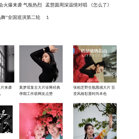
会火爆来袭 气氛热烈
孟慧圆周深温情对唱 《怎么了》
夏
将启动 十城火热售票中
热舞”全国巡演第二轮
１
音乐节
温馨治愈抚慰人心
空机器在路上
大片来袭
奚梦瑶复古大片诠释经典
张柏芝野生氛围感大片 百
风
孕期工作获网友点赞
变风格彰显时尚本色