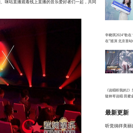
频、咪咕直播观看线上直播的音乐爱好者们一起，共同
辛晓琪2024“歌在
在”巡演 北京首站
袭
《说唱听我的2》
疑帅哥说唱 田蜜
场争执引热议
最新更新
听觉徜徉美丽