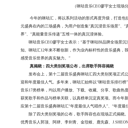
（咪咕音乐CEO廖宇女士现场分
今年的咪咕汇，将以系列活动的形式再度升级，打造包括2
元盛典在内的三场盛典，为用户创造集“真沉浸音乐场景”、“真
界”、“真能量音乐传递”五维一体的真沉浸体验。
咪咕音乐CEO廖宇女士表示：“基于咪咕BI品牌全场景沉
知。咪咕汇12年来不断创新，作为业内标杆性的音乐盛典，
感受音乐世界的真实魅力。”
真揭晓：四大类别奖项公布，出席歌手阵容揭晓
发布会上，第十二届音乐盛典咪咕汇四大类别奖项正式公布
迎和年度最佳人气。多年来，咪咕汇始终以“咪咕音乐排行榜
音乐17类榜单，均以用户播放、下载、收藏、分享、歌曲热
获奖歌手和作品与榜单关联，以真榜单沉淀真奖项。而今年新增
应第十二届音乐盛典咪咕汇“年度最佳人气唱作人”、“年度最
除了四大类别奖项的公布，歌手阵容也在现场正式揭晓。8
优秀音乐人郭顶、阿肆、李剑青、金玟岐、鹿先森、J.SHE