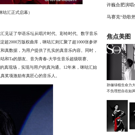
许巍合肥演唱
爵士乐唱响初
咕汇正式启幕）
马赛克“劲歌
宛若大型室内
年后开启，时
咕汇见证了华语乐坛从唱片时代、彩铃时代、数字音乐
焦点美图
超2000万版权曲库，咪咕汇则汇聚了超1000张参评
版权和真数据，为用户提供了扎实的真音乐内容。同时，
咕和Ta的朋友、音为青春-大学生音乐超级联赛、
下的真现场，实现与用户的真沟通。12年来，咪咕汇始
以真奖项激励有真匠心的音乐人。
孙俪绿植生命力
不负理想自在如