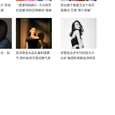
片 异域
《婆婆和妈妈2》今日收官
郑合惠子春夏五光十色写
覆感
狂发糖 程莉莎郭晓东“碰鼻
真曝光 尽显“果汁美貌”
杀”大片甜蜜爆表
曝光：创
英泽黑色水晶礼服利落飒
宋茜杂志开年刊封面大片
气 简约妆容尽显优雅气质
出炉 魅惑蛇尾眼妆演绎高
级性感美