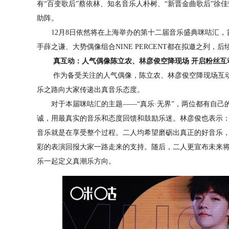
有“百变歌后”蔡依林、知名音乐人朴树、“新晋金曲歌后”徐
助阵。
12月8日依然将在上海举办的第十二届音乐盛典咪咕汇，
手薛之谦、大势偶像组合NINE PERCENT都在拟邀之列，
真互动：人气偶像陈立农、林彦俊空降现场 开启粉丝互
作为备受关注的人气偶像，陈立农、林彦俊空降现场互动
乐之路向大家传递出真音乐态度。
对于本届咪咕汇的主题——“真乐·无界”，两位都有自己
诚，用最真实的音乐和态度回馈和鼓励乐迷。林彦俊也表示
音乐就是在享受整个过程。二人均希望磨砺出真正的好音乐
彩的表演回报大家一路走来的支持。随后，二人更宣布未来
乐一起定义真潮乐方向。