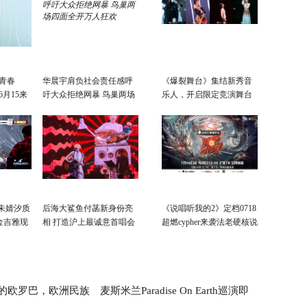
 青春
华晨宇肩负社会责任感呼
《爆裂舞台》集结新秀音
6月15来
吁大众拒绝网暴 鸟巢两场
乐人，开启限定竞演舞台
四面全开万人狂欢
争夺战！
朱婧汐质
后海大鲨鱼付菡新身份亮
《说唱听我的2》定档0718
金吉雅现
相 打造沪上最诚意首唱会
超燃cypher来袭法老硬核说
唱全程高能
的欧罗巴，欧洲民族
麦斯米兰Paradise On Earth巡演即