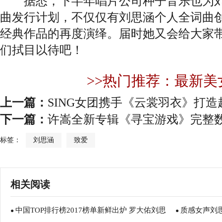
据悉，下半年唱片公司种子音乐也为刘
曲发行计划，不仅仅有刘思涵个人全词曲
经典作品的再度演绎。届时她又会给大家
们拭目以待吧！
>>热门推荐：最新美
上一篇：
SING女团携手《云裳羽衣》打
下一篇：
许嵩全新专辑《寻宝游戏》完整
标签：
刘思涵
致爱
相关阅读
中国TOP排行榜2017榜单新鲜出炉 罗大佑刘思
质感女声刘
●
●