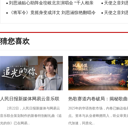
刘思涵贴心助阵金玟岐北京演唱会 “千人相亲
天使之音刘思
涵分别斩获重量级大奖
●
版惊喜上线
●
《将军令》竟摇身变成洋文 刘思涵惊艳翻唱令
天使之音刘
会”你错过了吗?
●
玩默片
●
人瞠目
生
猜您喜欢
人民日报新媒体网易云音乐联
热歌赛道内卷破局：揭秘歌曲
2月22日，人民日报新媒体与网易云
2025年的华语热歌市场，内卷已触达临
合推出新春献礼歌曲《追光的
的选品、投流与转化逻辑
音乐联合策划制作的新春特别献礼曲《追
点。资本与从业者蜂拥而入，听众审美
你》
光的你》已在网易...
代加速，同质化...