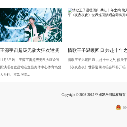
王源宇宙超级无敌大狂欢巡演
情歌王子温暖回归 共赴十年
11月8日晚，王源宇宙超级无敌大狂欢巡
情歌王子温暖回归 共赴十年之约 熊天
生日开唱 绚烂烟花闪耀宜昌
约 熊天平《夜夜夜夜》世界
回演唱会宜昌站在宜昌奥体中心体育场盛
《夜夜夜夜》世界巡回演唱会即将开唱
回演唱会即将开唱
大举行。本次演唱...
Copyright © 2008-2015 亚洲娱乐网版权所有 Inc
冀