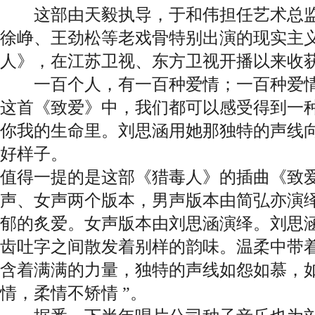
这部由天毅执导，于和伟担任艺术总监
徐峥、王劲松等老戏骨特别出演的现实主
人》，在江苏卫视、东方卫视开播以来收
一百个人，有一百种爱情；一百种爱情
这首《致爱》中，我们都可以感受得到一
你我的生命里。刘思涵用她那独特的声线
好样子。
值得一提的是这部《猎毒人》的插曲《致
声、女声两个版本，男声版本由简弘亦演
郁的炙爱。女声版本由刘思涵演绎。刘思
齿吐字之间散发着别样的韵味。温柔中带
含着满满的力量，独特的声线如怨如慕，如
情，柔情不矫情 ”。