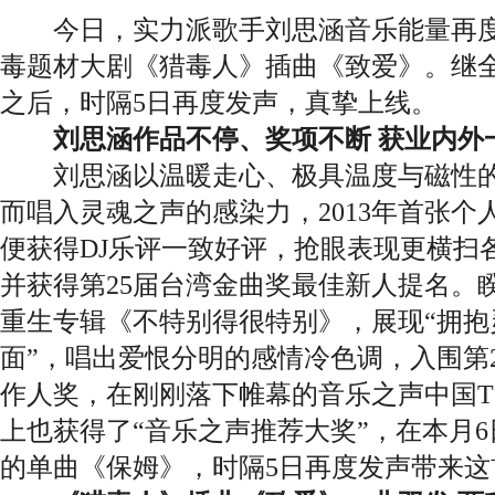
今日，实力派歌手刘思涵音乐能量再度
毒题材大剧《猎毒人》插曲《致爱》。继
之后，时隔5日再度发声，真挚上线。
刘思涵作品不停、奖项不断 获业内外
刘思涵以温暖走心、极具温度与磁性的
而唱入灵魂之声的感染力，2013年首张
便获得DJ乐评一致好评，抢眼表现更横扫
并获得第25届台湾金曲奖最佳新人提名。
重生专辑《不特别得很特别》，展现“拥抱
面”，唱出爱恨分明的感情冷色调，入围第
作人奖，在刚刚落下帷幕的音乐之声中国TO
上也获得了“音乐之声推荐大奖”，在本月
的单曲《保姆》，时隔5日再度发声带来