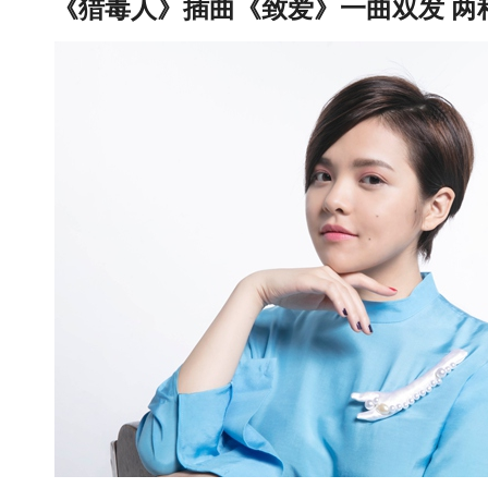
《猎毒人》插曲《致爱》一曲双发 两