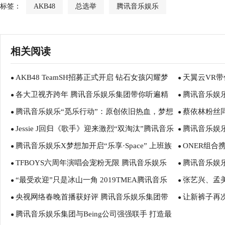
标签：
AKB48
总选举
腾讯音乐娱乐
相关阅读
AKB48 TeamSH招募正式开启 钻石女孩闪耀梦
天翼云VR带
●
●
各大卫视齐跨年 腾讯音乐娱乐集团带你听遍精
腾讯音乐娱
想
●
AKB48Tea
●
腾讯音乐娱乐“觅乐行动”：原创依旧热血，梦想
蔡依林粉丝
彩
●
CD才是原创
●
Jessie J回归《歌手》迎来激烈“双淘汰”腾讯音乐
腾讯音乐娱
不是空谈
●
天
●
腾讯音乐娱乐X梦想加开启“乐享·Space” 上班族
ONER组合
娱乐在线投票助力爱豆
●
生
●
TFBOYS六周年演唱会宠粉无限 腾讯音乐娱乐
腾讯音乐娱
花样过六一
●
心动直播
●
“最受欢迎”只是冰山一角 2019TMEA腾讯音乐
张艺兴、孟美
全程陪伴见证少年成长
●
Liquid Sta
●
央视网络春晚首播获好评 腾讯音乐娱乐集团带
让新裤子再
娱乐盛典邀亿万用户共同记录时代声音
●
腾讯音乐娱乐
●
腾讯音乐娱乐集团与Being公司强强联手 打造最
你零时差“听”春晚
●
讯音乐娱乐集