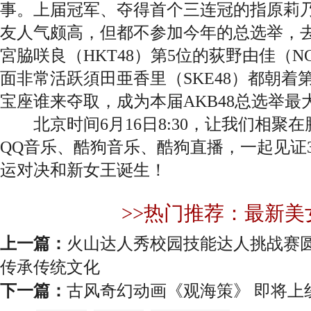
事。上届冠军、夺得首个
三连冠
的指原莉
友人气颇高，但都不参加今年的总选举，去
宮脇咲良（HKT48）第5位的荻野由佳（N
面非常活跃須田亜香里（SKE48）都朝着
宝座谁来夺取，成为本届AKB48总选举最
北京时间6月16日8:30，让我们相聚
QQ音乐、酷狗音乐、酷狗直播，一起见证33
运对决和新女王诞生！
>>热门推荐：最新美
上一篇：
火山达人秀校园技能达人挑战赛
传承传统文化
下一篇：
古风奇幻动画《观海策》 即将上线