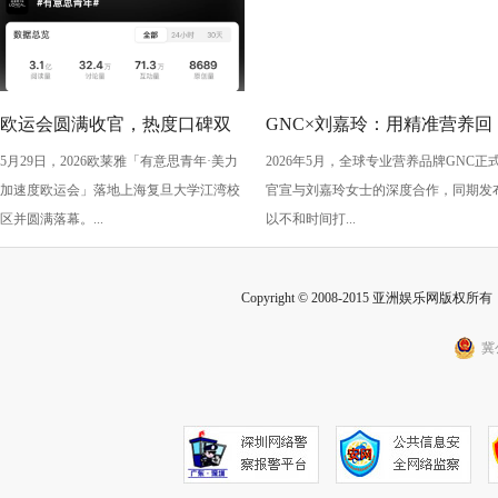
欧运会圆满收官，热度口碑双
GNC×刘嘉玲：用精准营养回
5月29日，2026欧莱雅「有意思青年·美力
2026年5月，全球专业营养品牌GNC正
丰收！
应“她需求”，陪伴每一阶段的
加速度欧运会」落地上海复旦大学江湾校
官宣与刘嘉玲女士的深度合作，同期发
从容生长
区并圆满落幕。...
以不和时间打...
Copyright © 2008-2015 亚洲娱乐网版权所有 Inc
冀