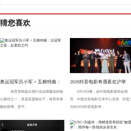
全“日音歌单”
猜您喜欢
奥运冠军吕小军 × 五粮特曲：
2026抖音电影奇遇夜在沪举
体育营销是白酒行业品牌建设的核
6月16日晚，由中国电影家协会指
以冠军之姿，赴更好之约
办，暑期档剧组、青年创作者
心路径之一，其底层逻辑在于，体育所承
导、中国文联电影艺术中心支持、抖音
共话光影创作
载的拼搏、坚守...
办的2026抖音电影奇...