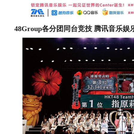
4
8
G
roup
各分团同台竞技 腾讯音乐娱