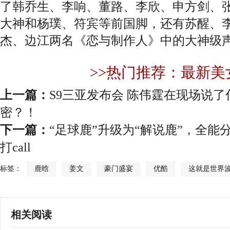
了韩乔生、李响、董路、李欣、申方剑、
大神和杨璞、符宾等前国脚，还有苏醒、
杰、边江两名《恋与制作人》中的大神级
>>热门推荐：最新美
上一篇：
S9三亚发布会 陈伟霆在现场说
密？！
下一篇：
“足球鹿”升级为“解说鹿”，全
打call
标签：
鹿晗
姜文
豪门盛宴
优酷
这就是世界
相关阅读