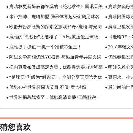
鹿晗林更新陈赫都在玩的《绝地求生》腾讯天美
鹿晗关晓彤
●
●
米卢挂帅、鹿晗加盟 腾讯体育超级企鹅足球名
鹿晗陪看球
出了两款手游
●
●
欧舒丹普罗旺斯的探索之旅欧舒丹×鹿晗 与光同
鹿晗卫星发射
人赛上演世界杯“揭幕战”
●
手段”
●
鹿晗的“总裁粉”太硬核了！AI他就送他足球场
《鹿晗RE：
行 为爱“手”护
●
现
●
鹿晗徒手抓鱼 一抓一个准被称鱼王！
2018年轻
●
东火爆预售77
●
阿里文学亮相优酷YC盛典 与热血青年共度文娱
优酷春集发
●
再升级
●
把内容发布做成高定秀场，优酷春集实力诠释高
萌娃关雅心
狂欢夜
●
追逐英雄梦
●
“足球鹿”升级为“解说鹿”，全能分享官鹿晗为优
蔡康永、小
级感
●
舞台秀
●
优酷40档世界杯周边节目 不仅“看”过瘾
最时尚的世界
酷世界杯打call
●
优酷上影节发布
●
世界杯揭幕战将至，优酷高清直播+四路解说一
更“侃”过瘾
●
价值
优酷走起混搭
站满足
猜您喜欢