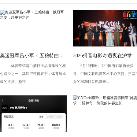
奥运冠军吕小军 × 五粮特曲：
2026抖音电影奇遇夜在沪举
体育营销是白酒行业品牌建设的核
6月16日晚，由中国电影家协会指
以冠军之姿，赴更好之约
办，暑期档剧组、青年创作者
心路径之一，其底层逻辑在于，体育所承
导、中国文联电影艺术中心支持、抖音
共话光影创作
载的拼搏、坚守...
办的2026抖音电影奇...