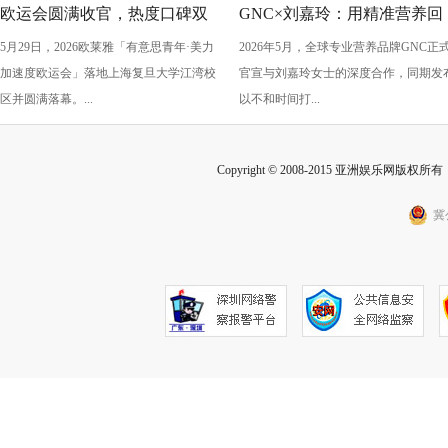
欧运会圆满收官，热度口碑双
GNC×刘嘉玲：用精准营养回
5月29日，2026欧莱雅「有意思青年·美力
2026年5月，全球专业营养品牌GNC正
丰收！
应“她需求”，陪伴每一阶段的
加速度欧运会」落地上海复旦大学江湾校
官宣与刘嘉玲女士的深度合作，同期发
从容生长
区并圆满落幕。...
以不和时间打...
Copyright © 2008-2015 亚洲娱乐网版权所有 Inc
冀