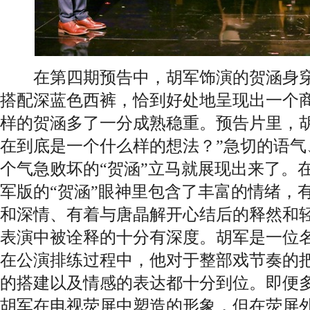
在第四期预告中，胡军饰演的贺涵身穿
搭配深蓝色西裤，恰到好处地呈现出一个
样的贺涵多了一分成熟稳重。预告片里，胡
在到底是一个什么样的想法？”急切的语气
个气急败坏的“贺涵”立马就展现出来了。
军版的“贺涵”眼神里包含了丰富的情绪，
和深情、有着与唐晶解开心结后的释然和
表演中被诠释的十分有深度。胡军是一位
在公演排练过程中，他对于整部戏节奏的
的搭建以及情感的表达都十分到位。即便
胡军在电视荧屏中塑造的形象，但在荧屏