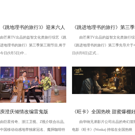
《跳地理书的旅行3》迎来六人
《跳进地理书的旅行》第三季
由芒果TV出品的益智文化类旅行综艺《跳
由芒果TV出品的益智文化类旅行综
组！曹恩齐、唐九洲开启双押
先导片上线，“跳地团”启程川
进地理书的旅行》第三季第三期节目,将于
《跳进地理书的旅行》第三季先导片于
对决
西整活不断
今日(9月5日)中...
日(8月8日)正式...
庾澄庆倾情改编雷鬼版
《旺卡》全国热映 甜蜜爆棚
由巨星传奇、浙江卫视、Z视介联合出品,
由华纳兄弟影片公司出品的奇幻冒
《痒》，今晚《乐来乐快乐》
评不断 喜剧大咖齐助阵欢乐
中国移动动感地带独家冠名、魔胴咖啡特
电影《旺卡》(Wonka) 持续在全国热映