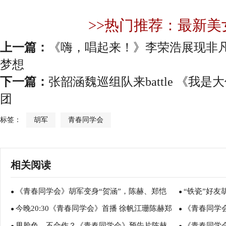
>>热门推荐：最新美
上一篇：
《嗨，唱起来！》李荣浩展现非
梦想
下一篇：
张韶涵魏巡组队来battle 《我
团
标签：
胡军
青春同学会
相关阅读
《青春同学会》胡军变身“贺涵”，陈赫、郑恺
“铁瓷”好友
●
●
今晚20:30《青春同学会》首播 徐帆江珊陈赫郑
《青春同学
“大打出手”
●
●
甩脸色、不合作？《青春同学会》预告片陈赫、
《青春同学