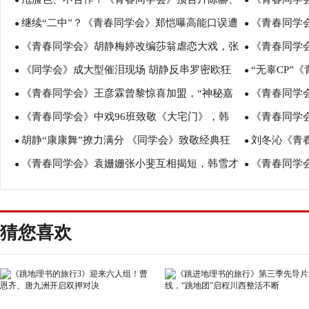
恺老同学重聚共排毕业大戏
●
味情话”暖翻
●
继续“二中”？《青春同学会》郑恺曝高能口误遭
《青春同学
郑恺“无视”张殿伦
●
版“芳华”
●
《青春同学会》胡静梅婷改编莎翁虐恋大戏，张
《青春同学会
集体吐槽
●
反串罗密欧
●
《同学会》成大型催泪现场 胡静反串罗密欧狂
“无辜CP”
彤彩排现场哽咽罢演
●
飞斗智斗勇大
●
《青春同学会》王彦霖曾黎惊喜加盟，“神秘嘉
《青春同学
撩少女心
●
霖激动相拥转
●
《青春同学会》中戏96班致敬《大宅门》，韩
《青春同学
宾”上演“恐怖”整蛊
●
班集体“重返二
●
胡静“康康舞”撩力满分 《同学会》致敬经典狂
刘冬沁《青
东君重现《无间道》天台PK
●
辰喜提“耿直b
●
《青春同学会》袁姗姗张小斐互相揭短，韩雪才
《青春同学
戳泪点
●
角可帅酷可搞
●
艺表演“开口跪”
姗爱心信件变
猜您喜欢