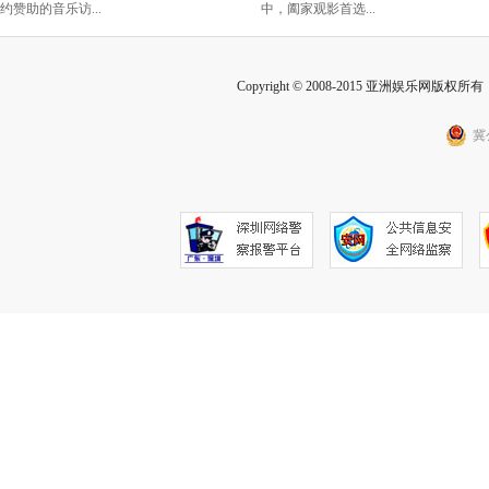
黄龄硬控你五秒
满！
约赞助的音乐访...
中，阖家观影首选...
Copyright © 2008-2015 亚洲娱乐网版权所有 Inc
冀