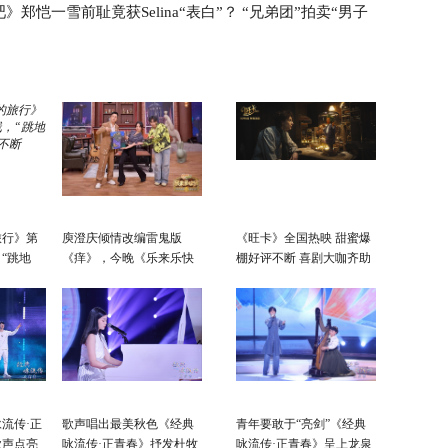
》郑恺一雪前耻竟获Selina“表白”？ “兄弟团”拍卖“男子
演“吉尼
旅行》第
庾澄庆倾情改编雷鬼版
《旺卡》全国热映 甜蜜爆
“跳地
《痒》，今晚《乐来乐快
棚好评不断 喜剧大咖齐助
不断
乐》黄龄硬控你五秒
阵欢乐拉满！
流传·正
歌声唱出最美秋色《经典
青年要敢于“亮剑”《经典
歌声点亮
咏流传·正青春》抒发杜牧
咏流传·正青春》呈上龙泉