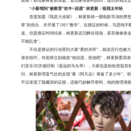
真相？新玩家林更新加盟，老玩家张若昀回归，这出好戏注
“小新驾到”被教育“吹牛=说谎” 林更新：怪我太年轻
首度加盟《我是大侦探》，林更新就一圆电影导演的梦想。
辈”的劲头，并开展了1对1“教学”。在搜证的时候，马思纯
道。但是搜证时间结束，林更新还沉醉在现场，甚至偷偷拿走
不能乱拿”。
不仅是搜证的行动受到大家“爱的关怀”，就连言行也被大
身在纽约，何老师立刻揭发“他说谎，投他吧”，林更新委屈表
幻音乐3D灾难巨制《遥远的马头琴》，大家也是纷纷质疑其
问，林更新理直气壮的反驳“看《阿凡达》筹备了多少年”。
不仅发现了隐藏深的证据，还能巧妙解开密码，他的推理潜