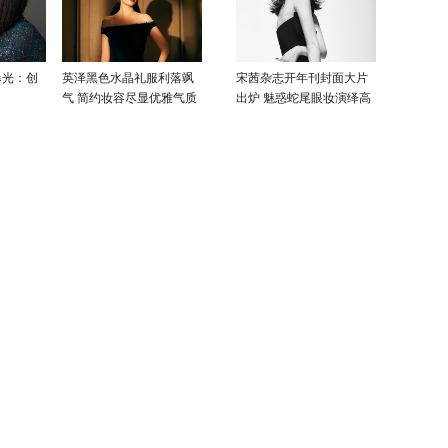
曝光：创
英泽黑色水晶礼服利落飒
宋茜杂志开年刊封面大片
气 简约妆容尽显优雅气质
出炉 魅惑蛇尾眼妆演绎高
级性感美