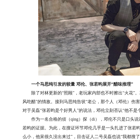
一个马思纯引发的较量 邓伦、张若昀展开“醋味推理”
除了对林更新的“照顾”，老玩家内部也不时擦出“火花”。
风吃醋”的情敌。接到马思纯告状“老公，那个人（邓伦）伤害
对于吴磊“张若昀是个好男人”的说法，邓伦立刻否认“他不是
作为一名合格的侦（qing）探（di），邓伦不只是口头
若昀的证据。为此，在搜证环节邓伦几乎是一头扎进了张若昀
么小，他呆很久没出来过”，目击证人二号吴磊也说“我都搜