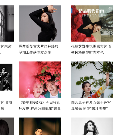
感色彩
大片来袭
奚梦瑶复古大片诠释经典
张柏芝野生氛围感大片 百
风
孕期工作获网友点赞
变风格彰显时尚本色
片 异域
《婆婆和妈妈2》今日收官
郑合惠子春夏五光十色写
覆感
狂发糖 程莉莎郭晓东“碰鼻
真曝光 尽显“果汁美貌”
杀”大片甜蜜爆表