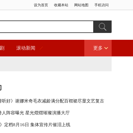
设为首页
收藏本站
网站地图
手机访问
剧
滚动新闻
更多
门
请听好》谢娜米奇毛衣减龄满分配百褶裙尽显文艺复古
持人阵容曝光 星光熠熠璀璨演播大厅
》定档8月16日 集体宣传片催泪上线