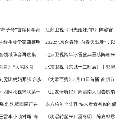
凌云壮志
宝剑
“墨子号”首席科学家
江苏卫视《阳光姐妹淘3》阵容官
神经生物学家蒲慕明
2022北京台春晚“向春天出发”，以
技前沿 科学青年还
宣 开启嗨夏环岛季
全领域阵容再度集
北京卫视跨年冰雪盛典重磅阵容来
2030重大项目--脑科
中国元素喜迎“双奥”
哥哥》“大湾区哥
北京卫视《京城十二时辰》丨郭碧
 科学青年团探索“神
联欢喜迎冬奥时间
袭 奥运冠军组团助阵迎冬奥
刘雯比妈妈紧张 台步
《为歌而赞》3月13日首播 首期节
能 赵文卓练舞显肌肉
婷向佐感受“金婚”甜蜜 悦悦姜帅打
》四网收视蝉联第一
《朋友请听好》周震南大胆尝试豹
无缘大秀
卡“火星基地”
目抖音观看突破5100万
容曝光 沈腾回应正在
东方跨年全阵容 快来看看有你的偶
I细节到位赢广泛认可
纹V领衬衫，又野又乖自带高级感
王雷李小萌对飚“海
《嗨唱转起来》潘粤明、陈嘉桦尽
像吗？
实力获刘涛赞美
显高能互动，多元音乐故事增量情