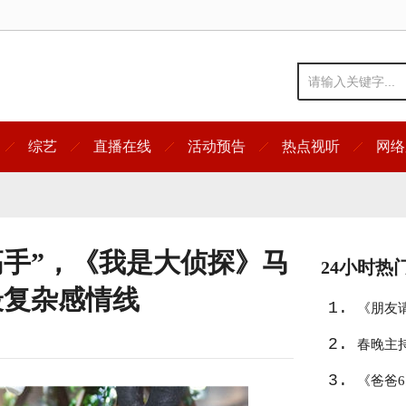
综艺
直播在线
活动预告
热点视听
网络
高手”，《我是大侦探》马
24小时热
最复杂感情线
1.
《朋友
2.
春晚主
3.
《爸爸6