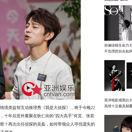
孙俪绿植生命力
不负理想自在如
英泽电影感黑白大
风情十足极具颠
情境类益智互动推理秀《我是大侦探》，将于今晚22
，十年后意外重聚在狄仁街的“四大高手”何炅、张若
秘密？再次出任侦探的吴磊，如何带领众人寻找遗失的