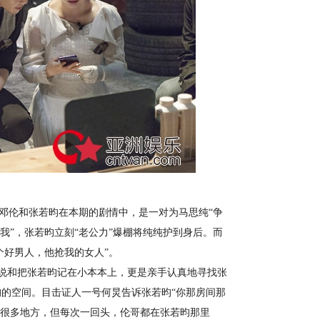
邓伦和张若昀在本期的剧情中，是一对为马思纯“争
我”，张若昀立刻“老公力”爆棚将纯纯护到身后。而
个好男人，他抢我的女人”。
说说和把张若昀记在小本本上，更是亲手认真地寻找张
的空间。目击证人一号何炅告诉张若昀“你那房间那
了很多地方，但每次一回头，伦哥都在张若昀那里