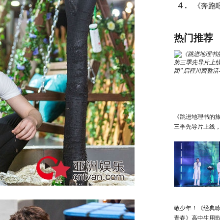
4.
《奔跑吧
气概”上
热门推荐
《跳进地理书的
三季先导片上线，
团”启程川西整活
敬少年！《经典咏
青春》高中生用