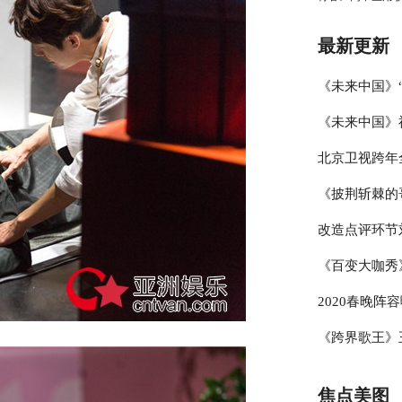
王维的英雄梦
最新更新
《未来中国》
《未来中国》
潘建伟引领科
北京卫视跨年
原“恐怖实验”
揭秘“科技创新
《披荆斩棘的
学与类脑研究”
结，冰雪盛典
改造点评环节
秘大脑”
哥”展乐器才
《百变大咖秀
线条
考核两位妈妈
2020春晚阵
杨迪模仿GA
《跨界歌王》
备战央视春晚
豚音” 专业
焦点美图