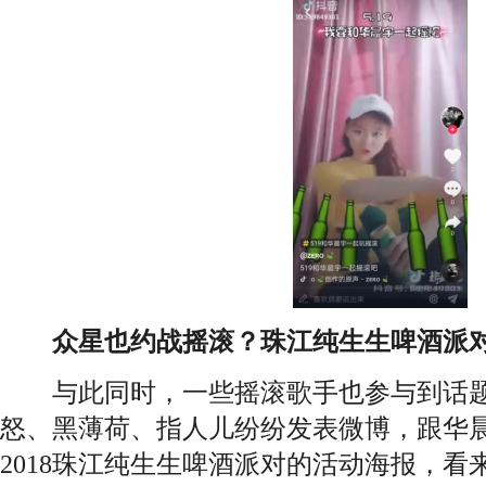
众星也约战摇滚？珠江纯生生啤酒派对
与此同时，一些摇滚歌手也参与到话题
怒、黑薄荷、指人儿纷纷发表微博，跟华
2018珠江纯生生啤酒派对的活动海报，