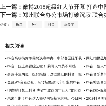
上一篇：
微博2018超级红人节开幕 打造中国
下一篇：
郑州联合办公市场打破沉寂 联合
标签：
珠江
纯生
抖音
华晨宇
相关阅读
抖音高校街舞争霸总决赛举办 中部赛区陈阳获
网红拍摄圣地
●
●
抖音一姐上央视综艺啦！ 莉哥人气势不可挡
抖音一姐人
得冠军
●
●
身兼斗鱼两位一姐的绝技，这位爆红的抖音一姐
抖音音乐梦
●
他人暗算
●
金彭x抖音狂欢夜，玩转新能源汽车行业的抖音
抖音校园音
为何圈粉无数
●
实力唱将
●
印度呼吁禁止抖音 声称导致该国年轻人“文化堕
抖音国际版
首秀
●
出道
●
未来可期！抖音达人郭聪明斩获克劳锐、今日网
2019抖音
落”
●
●