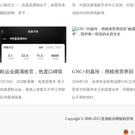
心路径之一，其底层逻辑在于，体育所承
导、中国文联电影艺术中心支持、抖音
共话光影创作
载的拼搏、坚守...
办的2026抖音电影奇...
欧运会圆满收官，热度口碑双
GNC×刘嘉玲：用精准营养回
5月29日，2026欧莱雅「有意思青年·美力
2026年5月，全球专业营养品牌GNC正
丰收！
应“她需求”，陪伴每一阶段的
加速度欧运会」落地上海复旦大学江湾校
官宣与刘嘉玲女士的深度合作，同期发
从容生长
区并圆满落幕。...
以不和时间打...
Copyright © 2008-2015 亚洲娱乐网版权所有 Inc
冀