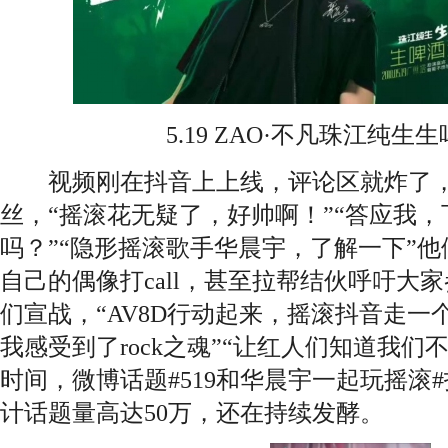
5.19 ZAO·不凡珠江纯生
视频刚在抖音上上线，评论区就炸了，
丝，“摇滚花无疑了，好帅啊！”“答应我
吗？”“隐形摇滚歌手华晨宇，了解一下”
自己的偶像打call，甚至拉帮结伙呼吁大家参
们宣战，“AV8D行动起来，摇滚抖音走一个”
我感受到了rock之魂”“让红人们知道我们不
时间，微博话题#519和华晨宇一起玩摇滚
计话题量高达50万，还在持续发酵。