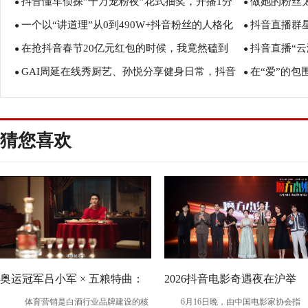
抖音懂车侦探”千万宠粉夜”花式抽奖，开播1分
做她的粉丝
红两大奖项
●
引爆期待
●
一个以“讲道理”从0到490W+抖音粉丝的人格化
抖音直播群
钟引万人围观！
●
居然请吃粉丝
●
在抢抖音春节20亿元红包的时候，我竟然磕到
抖音直播“云
IP孵化之路
●
●
GAI周延在线秀厨艺、孙悦分享健身日常，抖音
在“爱”的包
了欧阳娜娜的颜
●
们的抗疫生活
●
直播陪你宅家抗疫！
主播使命
猜您喜欢
奥运冠军吕小军 × 五粮特曲：
2026抖音电影奇遇夜在沪举
体育营销是白酒行业品牌建设的核
6月16日晚，由中国电影家协会指
以冠军之姿，赴更好之约
办，暑期档剧组、青年创作者