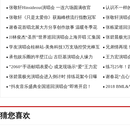
张敬轩Hinsideout演唱会 一连六场圆满收官
认识不一样的
●
●
张敬轩《只是太爱你》获巅峰榜流行指数冠军
张敬轩演唱
●
收官
●
谢春花首唱北展大方分享创作故事 温暖冬季花
张栋梁巡回
唱跳助力亚洲流行音乐节
●
原创一半翻唱
●
JJ林俊杰“圣所”世界巡回演唱会上海开唱 汇集国
张碧晨极光
开正当时
●
全程直播
●
学友演唱会桂林站-美角科技3万支场控荧光棒互
兄弟情再现
际顶尖幕后团队最强视听震撼全场
●
乐助力
●
承包娱乐圈的半壁江山 古巨基演唱会人缘力
王力宏演唱会
动燃爆现场
●
身助唱
●
”2060“手语献唱表爱心 成龙现场示“爱”王力宏
练习25年！
Max
●
阳光谷
●
张碧晨极光演唱会进入倒计时 排练花絮今日曝
谢春花“点心
●
经典永流传
●
“抖友音乐盛典全国巡回演唱会”即将开启！
2018 BML
光
●
●
开演 引爆BM
猜您喜欢