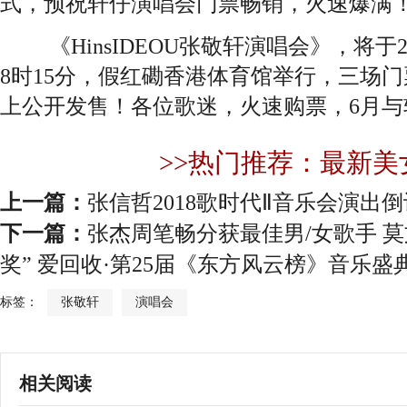
式，预祝轩仔演唱会门票畅销，火速爆满
《HinsIDEOU张敬轩演唱会》，将于20
8时15分，假红磡香港体育馆举行，三场门
上公开发售！各位歌迷，火速购票，6月与
>>热门推荐：最新美
上一篇：
张信哲2018歌时代Ⅱ音乐会演出
下一篇：
张杰周笔畅分获最佳男/女歌手 
奖” 爱回收·第25届《东方风云榜》音乐盛
标签：
张敬轩
演唱会
相关阅读