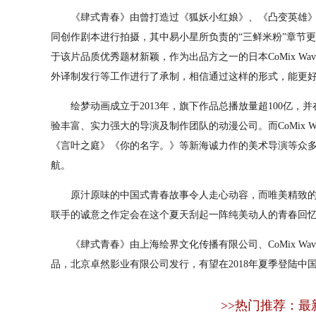
《肆式青春》由曾打造过《狐妖小红娘》、《凸变英雄》
同创作剧本进行拍摄，其中易小星所负责的“三鲜米粉”章节
于该片品质优秀题材新颖，作为出品方之一的日本CoMix Wav
外译制发行等工作进行了承制，相信通过这样的形式，能更
绘梦动画成立于2013年，旗下作品总播放量超100亿，
验丰富、实力强大的导演及制作团队的动漫公司。而CoMix Wa
《言叶之庭》《你的名字。》等新海诚力作的美术导演等众
航。
原汁原味的中国式青春故事令人走心动容，而唯美精致的
联手的诚意之作定会在这个夏天刮起一阵纯美动人的青春回
《肆式青春》由上海绘界文化传播有限公司、CoMix Wave Fi
品，北京卓然影业有限公司发行，有望在2018年夏季登陆中
>>热门推荐：最