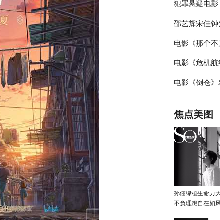
犯罪悬疑电影
长痛 风格永
邵艺辉宋佳钟
特辑 全新故
电影《那个不
深度
拆盒“好东西”
电影《危机航线
流观影感受
预售 “不要等
电影《倒仓》
你了”版海报
场官宣 系好
疯上天
告 青春期的性
焦点美图
鸣
孙俪绿植生命力
不负理想自在如