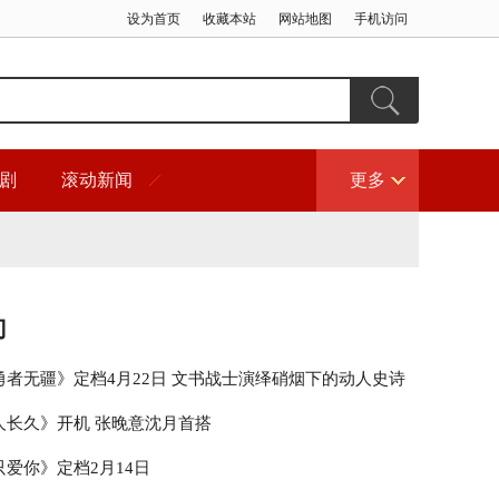
设为首页
收藏本站
网站地图
手机访问
剧
滚动新闻
更多
门
勇者无疆》定档4月22日 文书战士演绎硝烟下的动人史诗
人长久》开机 张晚意沈月首搭
爱你》定档2月14日