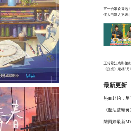
五一合家欢首选
侠大电影之竞速
广州首映欢乐狂
王传君江疏影领
《拼桌》定档3月1
最新更新
热血赴约，星
《魔法蓝精灵
迹」明星篮球
陆雨婷最新MV
周五萌趣上映