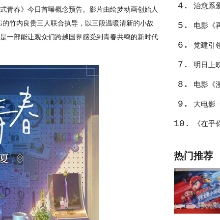
4.
治愈系
长片《肆式青春》今日首曝概念预告。影片由绘梦动画创始人
室负责CG的竹内良贵三人联合执导，以三段温暖清新的小故
5.
电影《
，是一部能让观众们跨越国界感受到青春共鸣的新时代
6.
党建引
7.
明日上
8.
电影《
9.
量
大电影
10.
看
《在乎
水面”？
热门推荐