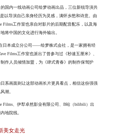
的国内一线动画公司绘梦动画出品，三位新锐导演共
更是以导演自己亲身经历为灵感，满怀乡愁和诗意。由
e Films工作室也亲自对影片的后期配音配乐，以及海
好地将中国的文化进行海外输出。
并在日本成立分公司——绘梦株式会社，是一家拥有经
ve Films工作室也派出了曾参与过《秒速五厘米》、
多制作人员倾情加盟，为《肆式青春》的制作保驾护
日系画面则让这部动画长片更具看点，相信这份强强
忆风潮。
lms、伊犁卓然影业有限公司、B站（bilibili）出
国内地院线。
新美女走光