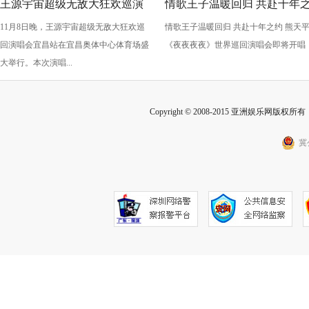
王源宇宙超级无敌大狂欢巡演
情歌王子温暖回归 共赴十年
11月8日晚，王源宇宙超级无敌大狂欢巡
情歌王子温暖回归 共赴十年之约 熊天
生日开唱 绚烂烟花闪耀宜昌
约 熊天平《夜夜夜夜》世界
回演唱会宜昌站在宜昌奥体中心体育场盛
《夜夜夜夜》世界巡回演唱会即将开唱
回演唱会即将开唱
大举行。本次演唱...
Copyright © 2008-2015 亚洲娱乐网版权所有 Inc
冀