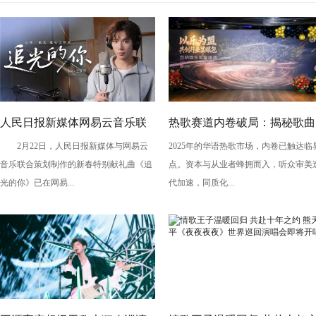
人民日报新媒体网易云音乐联
热歌赛道内卷破局：揭秘歌曲
2月22日，人民日报新媒体与网易云
2025年的华语热歌市场，内卷已触达临
合推出新春献礼歌曲《追光的
的选品、投流与转化逻辑
音乐联合策划制作的新春特别献礼曲《追
点。资本与从业者蜂拥而入，听众审美
你》
光的你》已在网易...
代加速，同质化...