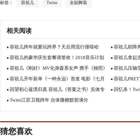
标签：
容祖儿
Twins
全副舞装
相关阅读
容祖儿跨年就要玩跨界？天后用流行撞嘻哈
容祖儿助阵
●
●
容祖儿的豪华庆生套餐请签收！2018音乐计划
容祖儿拿起
●
覆献唱反差萌
●
容祖儿《刚好》MV化身森系女声 携手《独照》
容祖儿压轴空
正在筹备中
●
书》三度落泪
●
容祖儿开年新单《一种永远》首发 电影《七月
容祖儿PRET
音乐人重启经典魔力
●
大》好听哭了
●
回望初心返璞归真 容祖儿《答案之书》实体专
回忆杀！Tw
与安生》金牌音乐人担任编曲
●
最“CRAZY
●
Twins江苏卫视跨年 合体撒糖默契满分
辑暖心发售
●
猜您喜欢