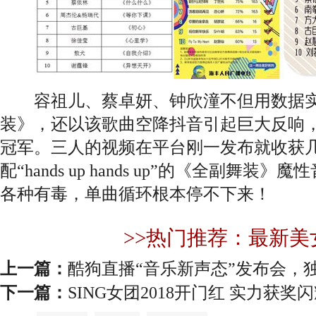
容祖儿、蔡卓妍、钟欣潼不但用数据实
装》，还以该歌曲空降抖音引起巨大反响
冠军。三人的视频在平台刚一发布就收获几
配“hands up hands up”的《全副舞
各种有毒，单曲循环根本停不下来！
>>热门推荐：最新美
上一篇：
酷狗直播“音乐新声态”发布会，独
下一篇：
SING女团2018开门红 实力获奖