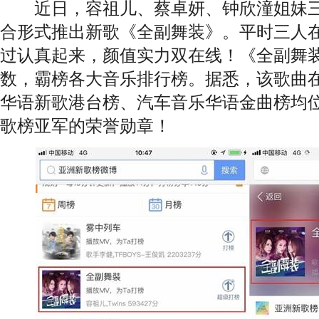
近日，容祖儿、蔡卓妍、钟欣潼姐妹三人组以
合形式推出新歌《全副舞装》。平时三人
过认真起来，颜值实力双在线！《全副舞
数，霸榜各大音乐排行榜。据悉，该歌曲
华语新歌港台榜、汽车音乐华语金曲榜均
歌榜亚军的荣誉勋章！