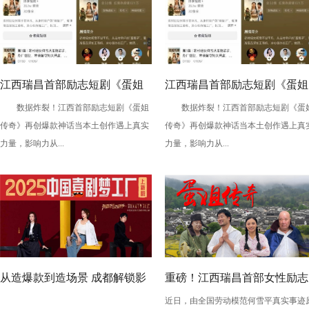
江西瑞昌首部励志短剧《蛋姐
江西瑞昌首部励志短剧《蛋姐
数据炸裂！江西首部励志短剧《蛋姐
数据炸裂！江西首部励志短剧《蛋
传奇》持续火爆！双平台数据
传奇》持续火爆！双平台数据
传奇》再创爆款神话当本土创作遇上真实
传奇》再创爆款神话当本土创作遇上真
刷新纪录，见证本土力量
刷新纪录，见证本土力量
力量，影响力从...
力量，影响力从...
从造爆款到造场景 成都解锁影
重磅！江西瑞昌首部女性励志
近日，由全国劳动模范何雪平真实事迹
旅融合新玩法
竖屏短剧《蛋姐传奇》定档三