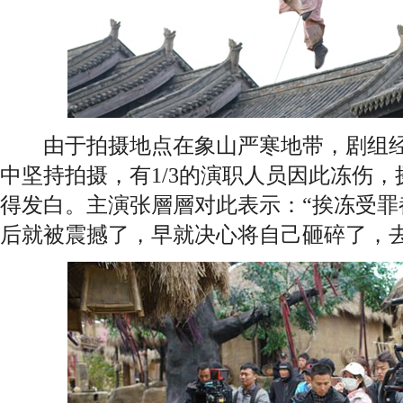
由于拍摄地点在象山严寒地带，剧组经
中坚持拍摄，有1/3的演职人员因此冻伤
得发白。主演张層層对此表示：“挨冻受罪
后就被震撼了，早就决心将自己砸碎了，去