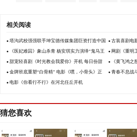
相关阅读
塔沟武校强强联手坤宝德传媒集团巨资打造中国
古装喜剧电
●
●
《医妃难囚》象山杀青 杨安琪实力演绎“鬼马王
网剧《重明
精品电影
●
运匠心
●
甜宠轻喜剧《时光教会我爱你》开机 每日份甜
《黄飞鸿之
妃”
●
探案大明传奇
●
金牌班底重塑“白骨精” 电影《嘿，小骨头》正
青春不息战
蜜已到货
●
导麦子善再续
●
电影《你看行不行》在河北任丘开机
式开机
●
能碰》正式开
猜您喜欢