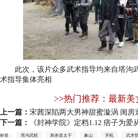
此次，该片众多武术指导均来自塔沟武
术指导集体亮相
>>热门推荐：最新美
上一篇：
宋茜深陷两大男神甜蜜漩涡 闺房
下一篇：
《封神学院》定档1.12 痞子为
标签：
塔沟武校
刺杀皇太子
象山
开机
武术