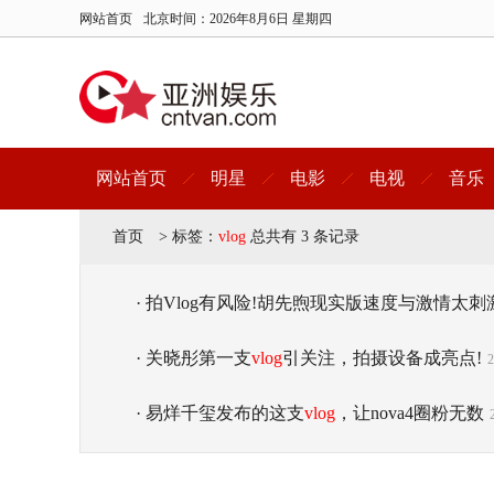
网站首页
北京时间：
2026年8月6日 星期四
网站首页
明星
电影
电视
音乐
首页
>
标签：
vlog
总共有 3 条记录
· 拍Vlog有风险!胡先煦现实版速度与激情太刺
· 关晓彤第一支
vlog
引关注，拍摄设备成亮点!
2
· 易烊千玺发布的这支
vlog
，让nova4圈粉无数