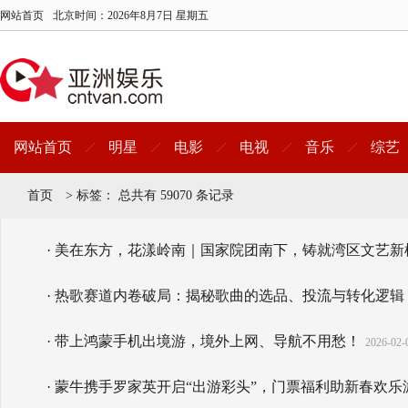
网站首页
北京时间：
2026年8月7日 星期五
网站首页
明星
电影
电视
音乐
综艺
首页
>
标签：
总共有 59070 条记录
· 美在东方，花漾岭南｜国家院团南下，铸就湾区文艺新
· 热歌赛道内卷破局：揭秘歌曲的选品、投流与转化逻辑
· 带上鸿蒙手机出境游，境外上网、导航不用愁！
2026-02-
· 蒙牛携手罗家英开启“出游彩头”，门票福利助新春欢乐