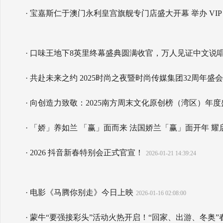
· 宝嘉斯仁于澳门永利皇宫旗舰专门店盛大开幕 举办 VI
· 口味王地下8英里终幕盛典圆满收官，万人见证中文说
· 共赴未来之约 2025时尚之夜暨时尚传媒集团32周年盛
· 向创造力致敬：2025南方周末文化原创榜（湾区）年
· 「娇」养如兰 「赢」面而来 法国娇兰「赢」面开年 
· 2026 抖音新春特别会正式官宣！
2026-01-21 14:39:24
· 电影《马腾你别走》今日上映
2026-01-16 02:08:00
· 蒙牛“要强接彩头”活动火热开启！“回家、出游、冬奥