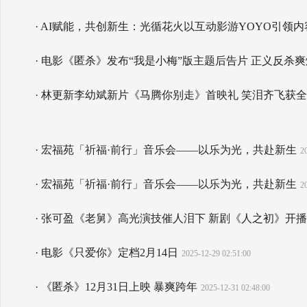
· AI赋能，共创新生：光循花火以互动影游YOYO引领
· 电影《匿杀》发布“我是小梅”版主题后告片 正义反杀
· 林更新李幼斌新片《马腾你别走》首映礼 笑泪齐飞获
· 宏福苑「祈福·前行」音乐会——以乐为光，共赴新生
2
· 宏福苑「祈福·前行」音乐会——以乐为光，共赴新生
2
· 张可盈《老舅》高光演技催人泪下 新剧《人之初》开
· 电影《只爱你》定档2月14日
2025-12-29 02:51:00
· 《匿杀》12月31日上映 暴爽跨年
2025-12-31 02:48:00