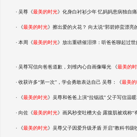
· 吴尊《
最美的时光
》化身白衬衫少年 忆妈妈患病独自
· 《
最美的时光
》擦出爱的火花？ 向太说“郭碧婷蛮漂亮
· 本周《
最美的时光
》放出重磅催泪弹：听爸爸聊起过世
· 吴尊写信向爸爸道歉，刘维内心自画像曝光 《
最美的时
· 收获许多“第一次”，学会勇敢表达自己 吴尊：《
最美的
· 《
最美的时光
》吴尊和爸爸上演“拉锯战” 父子写信温
· 向佐《
最美的时光
》画风秒变吐槽大会 露腹肌被戏称“
· 《
最美的时光
》吴尊父子因爱升级矛盾 开启”教科书级