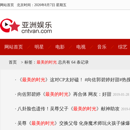
网站首页
北京时间：
2026年8月7日 星期五
网站首页
明星
电影
电视
音乐
综艺
首页
>
标签：
最美的时光
总共有 64 条记录
· 《
最美的时光
》这对CP太好磕！ #向佐郭碧婷好甜#
· 向佐郭碧婷《
最美的时光
》再合体 网友：好甜
2019-01-28 
· 八卦脸也遗传！吴尊父子《
最美的时光
》献神助攻
2019-
· 吴尊《
最美的时光
》交换父母 化身魔术师玩火孩子缘