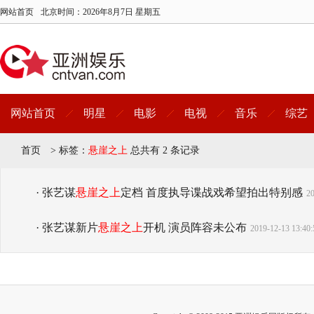
网站首页
北京时间：
2026年8月7日 星期五
网站首页
明星
电影
电视
音乐
综艺
首页
>
标签：
悬崖之上
总共有 2 条记录
· 张艺谋
悬崖之上
定档 首度执导谍战戏希望拍出特别感
20
· 张艺谋新片
悬崖之上
开机 演员阵容未公布
2019-12-13 13:40: