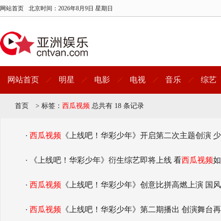
网站首页
北京时间：
2026年8月9日 星期日
网站首页
明星
电影
电视
音乐
综艺
首页
>
标签：
西瓜视频
总共有 18 条记录
·
西瓜视频
《上线吧！华彩少年》开启第二次主题创演 
· 《上线吧！华彩少年》衍生综艺即将上线 看
西瓜视频
如
·
西瓜视频
《上线吧！华彩少年》创意比拼高燃上演 国
·
西瓜视频
《上线吧！华彩少年》第二期播出 创演舞台