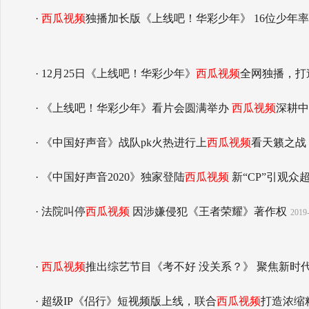
·
西瓜视频
独播加长版《上线吧！华彩少年》 16位少年率
· 12月25日《上线吧！华彩少年》
西瓜视频
全网独播，打
· 《上线吧！华彩少年》看片会圆满举办
西瓜视频
深耕中
· 《中国好声音》战队pk火热进行上
西瓜视频
看天籁之战
· 《中国好声音2020》独家登陆
西瓜视频
新“CP”引观众
· 法院叫停
西瓜视频
因涉嫌侵犯《王者荣耀》著作权
2019-
·
西瓜视频
推出综艺节目《考不好 没关系？》 聚焦新时
· 超级IP《侣行》短视频版上线，联合
西瓜视频
打造浓缩