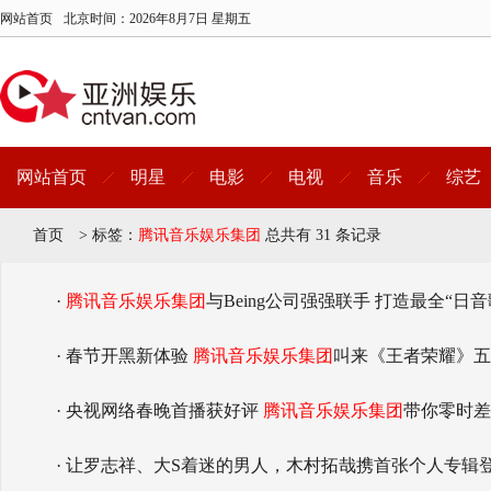
网站首页
北京时间：
2026年8月7日 星期五
网站首页
明星
电影
电视
音乐
综艺
首页
>
标签：
腾讯音乐娱乐集团
总共有 31 条记录
·
腾讯音乐娱乐集团
与Being公司强强联手 打造最全“日音
· 春节开黑新体验
腾讯音乐娱乐集团
叫来《王者荣耀》五
· 央视网络春晚首播获好评
腾讯音乐娱乐集团
带你零时差
· 让罗志祥、大S着迷的男人，木村拓哉携首张个人专辑