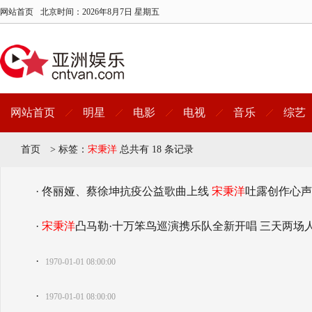
网站首页
北京时间：
2026年8月7日 星期五
网站首页
明星
电影
电视
音乐
综艺
首页
>
标签：
宋秉洋
总共有 18 条记录
· 佟丽娅、蔡徐坤抗疫公益歌曲上线
宋秉洋
吐露创作心声
·
宋秉洋
凸马勒·十万笨鸟巡演携乐队全新开唱 三天两场
·
1970-01-01 08:00:00
·
1970-01-01 08:00:00