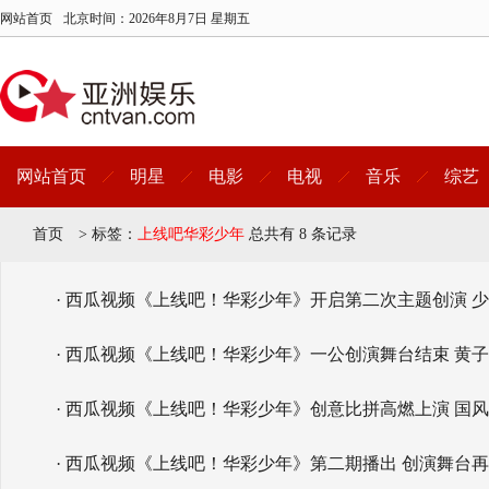
网站首页
北京时间：
2026年8月7日 星期五
网站首页
明星
电影
电视
音乐
综艺
首页
>
标签：
上线吧华彩少年
总共有 8 条记录
· 西瓜视频《上线吧！华彩少年》开启第二次主题创演 
· 西瓜视频《上线吧！华彩少年》一公创演舞台结束 黄
· 西瓜视频《上线吧！华彩少年》创意比拼高燃上演 国
· 西瓜视频《上线吧！华彩少年》第二期播出 创演舞台