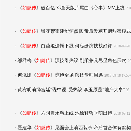
· 《
如懿传
》破百亿 邓童天版片尾曲《心事》MV上线
201
· 《
如懿传
》曝花絮霍建华笑点低 帝后发糖开启甜蜜模式
· 《
如懿传
》白蕊姬遗憾下线 何泓姗演技获好评
2018-09-20 
· 邬君梅《
如懿传
》演技引热议 刚柔兼具尽显角色层次
20
· 何泓姗《
如懿传
》惊艳全场 演技偷师周迅
2018-09-18 17:50:
· 黄宥明演绎宫廷“碟中谍”受热议 李玉原是“地产大亨”？
· 《
如懿传
》六阿哥永瑢上线 池徐轩哲乖萌出镜
2018-09-12 
· 霍建华《
如懿传
》见面会上演西装杀 帝后首合体有默契