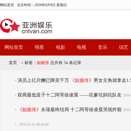
网站首页
北京时间：
2026年8月9日 星期日
网站首页
明星
电影
电视
音乐
综艺
首页
>
标签：
如懿传
总共有 54 条记录
· 演员上亿片酬已降至千万 《
如懿传
》男女主角就拿走1.
· 双商最低皇子十二阿哥徐凌晨 ——坑爹坑妈坑队友
2018-
· 《
如懿传
》永璂最终结局 十二阿哥徐凌晨哭戏炸裂
2018-
·
1970-01-01 08:00:00