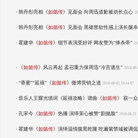
· 韩丹彤亮相《
如懿传
》见面会 向周迅道歉被劝长点心
20
· 韩丹彤亮相《
如懿传
》见面会 黑裙禁欲性感上演长腿杀
· 霍建华《
如懿传
》细节表演受好评 网友赞为“捧杀帝”
20
· 《
如懿传
》风云再起 孟召重力保周迅“冷宫逃生”
2018-09-
· “香蜜”“延禧”《
如懿传
》微博营销之道
2018-09-05 19:14:07
· 音乐人王耀光填词《延禧攻略》谱曲《
如懿传
》 获一
· 孔宋今《
如懿传
》热播 演绎茉心被赞“剧抛脸”
2018-08-31 
· 霍建华《
如懿传
》演绎温情腹黑乾隆 吃遍紫禁城被调侃