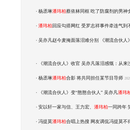
· 杨丞琳
潘玮柏
蔡依林同框 吃了防腐剂的男神
·
潘玮柏
回应勾搭网红 受罗志祥事件牵连气到
· 吴亦凡赵今麦掩面落泪难分别 《潮流合伙
· 《潮流合伙人》收官 吴亦凡落泪感慨：从来没
· 杨丞琳
潘玮柏
合影 将共同担任某节目导师
202
· 《潮流合伙人》变“憨憨合伙人” 吴亦凡
潘玮
· 安以轩一家与信、王力宏、
潘玮柏
一同跨年 
· 冯提莫
潘玮柏
合唱上热搜 网友调侃冯提莫不