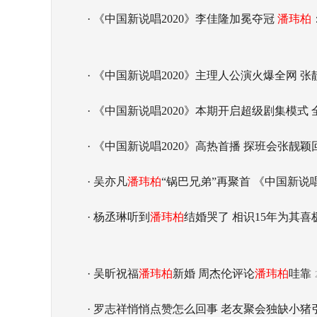
· 《中国新说唱2020》李佳隆加冕夺冠
潘玮柏
· 《中国新说唱2020》主理人公演火爆全网 
· 《中国新说唱2020》本期开启超级剧集模式
· 《中国新说唱2020》高热首播 探班会张
· 吴亦凡
潘玮柏
“锅巴兄弟”再聚首 《中国新说
· 杨丞琳听到
潘玮柏
结婚哭了 相识15年为其喜
· 吴昕祝福
潘玮柏
新婚 周杰伦评论
潘玮柏
哇靠
· 罗志祥悄悄点赞怎么回事 老友聚会独缺小猪