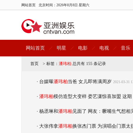
网站首页
北京时间：
2026年8月8日 星期六
网站首页
明星
电影
电视
音乐
首页
>
标签：
潘玮柏
总共有 155 条记录
· 台媒曝
潘玮柏
当爸 女儿即将满周岁
2021-03-31 1
·
潘玮柏
模仿造型大变样 娄艺潇惊喜加盟 这
· 杨丞琳和
潘玮柏
见面了 网友：噘嘴生气想相
· 大张伟拿
潘玮柏
换张杰门票 为演唱会门票太