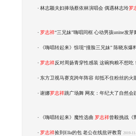
· 林志颖夫妇捧场蔡依林演唱会 偶遇林志玲
罗
·
罗志祥
“三兄妹”嗨唱同框 心动男孩unine发
· 《嗨唱转起来》惊现“撞脸三兄妹” 陈晓东爆
·
罗志祥
反对周扬青穿性感装 这碗狗粮不想吃
· 东方卫视马赛克跨年阵容 却抵不住粉丝的火
· 谢娜
罗志祥
跳广场舞 网友：年纪大了自然会
· 《嗨唱转起来》魔性选曲
罗志祥
曾毅挑战《野
·
罗志祥
捡到Ella的包 老公在线批评教育
2019-11