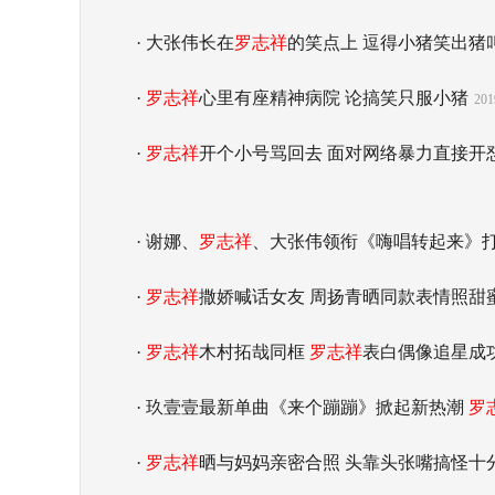
· 大张伟长在
罗志祥
的笑点上 逗得小猪笑出猪
·
罗志祥
心里有座精神病院 论搞笑只服小猪
201
·
罗志祥
开个小号骂回去 面对网络暴力直接开
· 谢娜、
罗志祥
、大张伟领衔《嗨唱转起来》打
·
罗志祥
撒娇喊话女友 周扬青晒同款表情照甜
·
罗志祥
木村拓哉同框
罗志祥
表白偶像追星成
· 玖壹壹最新单曲《来个蹦蹦》掀起新热潮
罗
·
罗志祥
晒与妈妈亲密合照 头靠头张嘴搞怪十