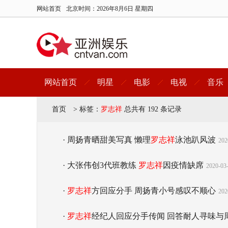
网站首页
北京时间：
2026年8月6日 星期四
网站首页
明星
电影
电视
音乐
首页
>
标签：
罗志祥
总共有 192 条记录
· 周扬青晒甜美写真 懒理
罗志祥
泳池趴风波
202
· 大张伟创3代班教练
罗志祥
因疫情缺席
2020-03-
·
罗志祥
方回应分手 周扬青小号感叹不顺心
202
·
罗志祥
经纪人回应分手传闻 回答耐人寻味与