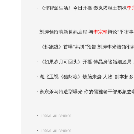
· 《理智派生活》今日开播 秦岚搭档王鹤棣
李
· 刘涛领衔萌新爸妈启程 与
李宗翰
辩论“平衡
· 《起跑线》首曝“妈拼”预告 刘涛李光洁领
· 《如果岁月可回头》开播 傅晶身陷婚姻迷局
· 湖北卫视《猎豺狼》烧脑来袭 人物“副本超多
· 靳东杀马特造型曝光 你的儒雅老干部形象去
·
1970-01-01 08:00:00
·
1970-01-01 08:00:00