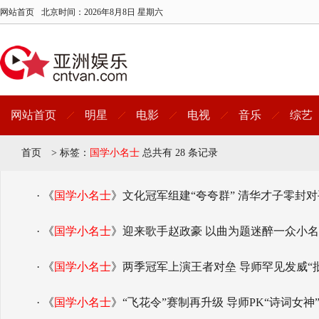
网站首页
北京时间：
2026年8月8日 星期六
网站首页
明星
电影
电视
音乐
综艺
首页
>
标签：
国学小名士
总共有 28 条记录
· 《
国学小名士
》文化冠军组建“夸夸群” 清华才子零封
· 《
国学小名士
》迎来歌手赵政豪 以曲为题迷醉一众小
· 《
国学小名士
》两季冠军上演王者对垒 导师罕见发威“
· 《
国学小名士
》“飞花令”赛制再升级 导师PK“诗词女神