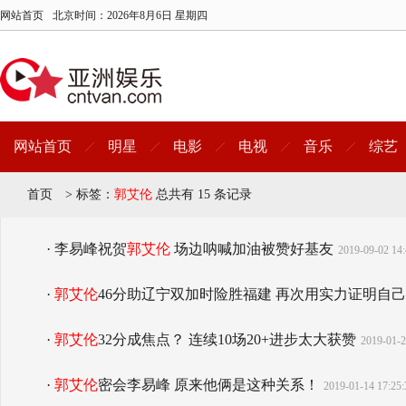
网站首页
北京时间：
2026年8月6日 星期四
网站首页
明星
电影
电视
音乐
综艺
首页
>
标签：
郭艾伦
总共有 15 条记录
· 李易峰祝贺
郭艾伦
场边呐喊加油被赞好基友
2019-09-02 14:
·
郭艾伦
46分助辽宁双加时险胜福建 再次用实力证明自己
·
郭艾伦
32分成焦点？ 连续10场20+进步太大获赞
2019-01-2
·
郭艾伦
密会李易峰 原来他俩是这种关系！
2019-01-14 17:25: