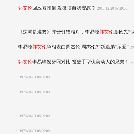
·
郭艾伦
回应被扣倒 发微博自我安慰？
2018-12-29 09:29:33
· 《这就是灌篮》阵营针锋相对，李易峰
郭艾伦
竟抢先“认
· 李易峰
郭艾伦
争相表白周杰伦 周杰伦打断迷弟“示爱”
20
·
郭艾伦
李易峰投篮照对比 投篮手型优美动人的兄弟！
20
·
1970-01-01 08:00:00
·
1970-01-01 08:00:00
·
1970-01-01 08:00:00
·
1970-01-01 08:00:00