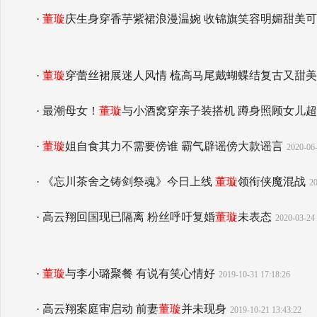
·
董璇
庆生身穿香芋紫裙浪漫温婉 收锦旗笑容明媚甜美
·
董璇
穿蕾丝裙展迷人风情 梳高马尾戴蝴蝶结复古又甜美
· 最潮母女！
董璇
与小酒窝穿亲子装搭机 蹲身照顾女儿
·
董璇
姐自食其力不需要傍谁 霸气辟谣傍大款谣言
2020-06-
· 《忘川茶舍之铸剑祭魂》今日上线
董璇
领衔侠魔混战
20
· 高云翔回国现已隔离 粉丝呼吁复婚
董璇
未表态
2020-03-24 
·
董璇
与李小璐聚餐 有说有笑心情好
2019-10-31 17:18:26
· 高云翔案庭审启动 前妻
董璇
并未现身
2019-10-21 13:43:22