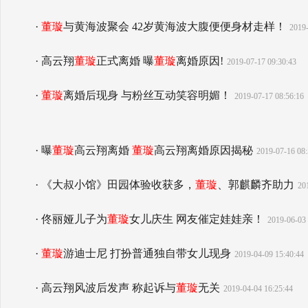
·
董璇
与黄海波聚会 42岁黄海波大腹便便身材走样！
2019-
· 高云翔
董璇
正式离婚 曝
董璇
离婚原因!
2019-07-17 09:30:43
·
董璇
离婚后现身 与粉丝互动笑容明媚！
2019-07-17 08:56:16
· 曝
董璇
高云翔离婚
董璇
高云翔离婚原因揭秘
2019-07-16 08:
· 《大叔小馆》田园体验收获多，
董璇
、郭麒麟齐助力
20
· 佟丽娅儿子为
董璇
女儿庆生 网友催定娃娃亲！
2019-06-03 
·
董璇
游迪士尼 打扮普通独自带女儿现身
2019-04-09 15:40:44
· 高云翔风波后发声 称起诉与
董璇
无关
2019-04-04 16:25:44