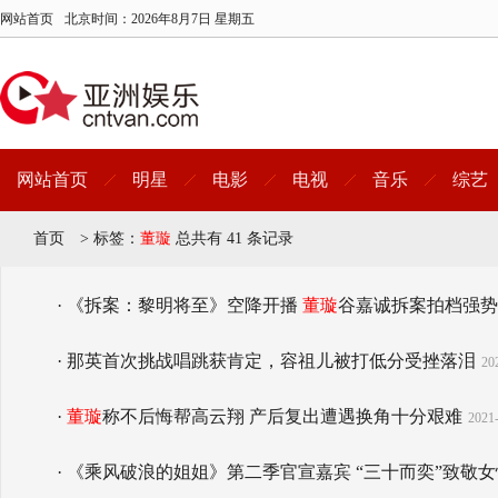
网站首页
北京时间：
2026年8月7日 星期五
网站首页
明星
电影
电视
音乐
综艺
首页
>
标签：
董璇
总共有 41 条记录
· 《拆案：黎明将至》空降开播
董璇
谷嘉诚拆案拍档强势
· 那英首次挑战唱跳获肯定，容祖儿被打低分受挫落泪
20
·
董璇
称不后悔帮高云翔 产后复出遭遇换角十分艰难
2021-
· 《乘风破浪的姐姐》第二季官宣嘉宾 “三十而奕”致敬