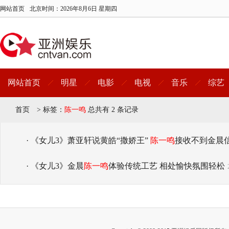
网站首页
北京时间：
2026年8月6日 星期四
网站首页
明星
电影
电视
音乐
综艺
首页
>
标签：
陈一鸣
总共有 2 条记录
· 《女儿3》萧亚轩说黄皓“撒娇王”
陈一鸣
接收不到金晨
· 《女儿3》金晨
陈一鸣
体验传统工艺 相处愉快氛围轻松