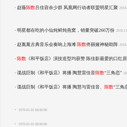
· 赵薇
陈数
吕佳容余少群 凤凰网行动者联盟明星汇聚
2018-
· 明星都在吃的小仙炖鲜炖燕窝，销量突破260万份
2018-11
· 赵胤胤古典音乐会奏响上海滩
陈数
佟丽娅神秘助阵
2018-
·
陈数
《和平饭店》演技造型均获赞 陈佳影最爱的口红
· 谍战巨制《和平饭店》将播 陶慧雷佳音
陈数
“三角恋”
20
· 谍战巨制《和平饭店》将播 陶慧与雷佳音、
陈数
“三角
·
1970-01-01 08:00:00
·
1970-01-01 08:00:00