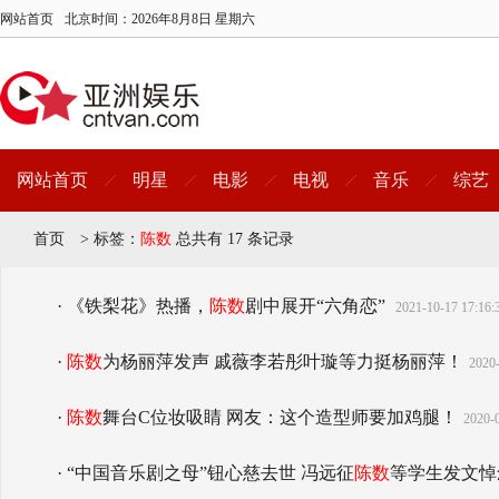
网站首页
北京时间：
2026年8月8日 星期六
网站首页
明星
电影
电视
音乐
综艺
首页
>
标签：
陈数
总共有 17 条记录
· 《铁梨花》热播，
陈数
剧中展开“六角恋”
2021-10-17 17:16:
·
陈数
为杨丽萍发声 戚薇李若彤叶璇等力挺杨丽萍！
2020-
·
陈数
舞台C位妆吸睛 网友：这个造型师要加鸡腿！
2020-0
· “中国音乐剧之母”钮心慈去世 冯远征
陈数
等学生发文悼