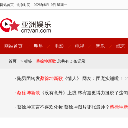
网站首页
北京时间：
2026年8月10日 星期一
网站首页
明星
电影
电视
音乐
综艺
首页
>
标签：
蔡徐坤新歌
总共有 3 条记录
· 跑男团转发
蔡徐坤新歌
《情人》 网友：团宠实锤啦！
20
·
蔡徐坤新歌
《没有意外》上线 林宥嘉更博力挺说了这
· 蔡徐坤直言不喜欢化妆 蔡徐坤图片哪张最帅？
蔡徐坤新