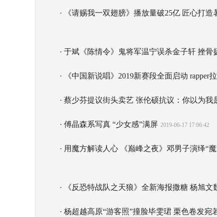
· 《请赐我一双翅膀》播放量破25亿 匠心打
· 于斌《陈情令》鬼将军温宁误杀金子轩 挫骨
· 《中国新说唱》2019新赛段全面启动 rappe
· 蔡少芬提议街头卖艺 张伦硕抗议：你以为我
· 傅晶森系写真 “少女感”满屏
2019-06-17 17:06:42
· 用魔方解读人心 《巅峰之夜》邓男子演绎“
· 《反恐特战队之天狼》全新海报撒糖 杨旭
· 杨超越高原“游客照”撞脸毕雯珺 栗色卷发宛