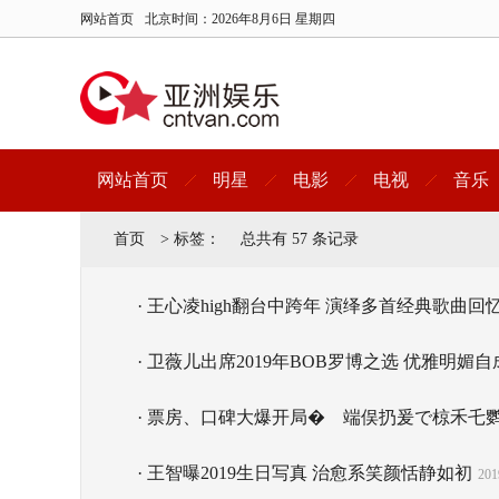
网站首页
北京时间：
2026年8月6日 星期四
网站首页
明星
电影
电视
音乐
首页
>
标签：
总共有 57 条记录
· 王心凌high翻台中跨年 演绎多首经典歌曲回
· 卫薇儿出席2019年BOB罗博之选 优雅明媚
· 票房、口碑大爆开局�
端俣扔爰で椋禾乇鹦
· 王智曝2019生日写真 治愈系笑颜恬静如初
201