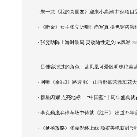
· 朱一龙《我的真朋友》迎来小高潮 井然项目
· 《断金》女主张立昕曝时尚写真 拼色穿搭演
· 张雯助阵上海时装周 灵动随性定义Ins风潮
201
· 吕佳容演过的角色！蓝凤凰可爱殷明珠绝美
· 网曝《余罪3》路透 张一山再卧底营救班花
· 群星闪耀 点亮地标
“中国蓝”十周年盛典就
· 李克勤废弃停车场中铸就《红日》 出道33年
· 《延禧攻略》张嘉倪终上线 顺嫔美艳获封“清