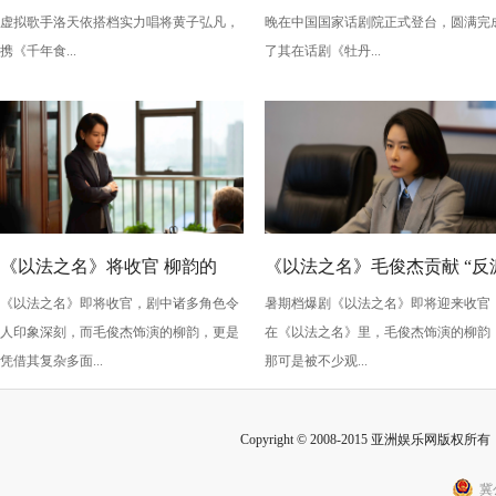
版》：跨年夜最萌“食”光！
丹亭上三生路》续写古典深
虚拟歌手洛天依搭档实力唱将黄子弘凡，
晚在中国国家话剧院正式登台，圆满完
情，全新演绎“柳梦梅”至情至
携《千年食...
了其在话剧《牡丹...
性
《以法之名》将收官 柳韵的
《以法之名》毛俊杰贡献 “反
《以法之名》即将收官，剧中诸多角色令
暑期档爆剧《以法之名》即将迎来收官
“蠢” 让毛俊杰重回巅峰
级” 演技？柳韵的 “蠢” 是表演
人印象深刻，而毛俊杰饰演的柳韵，更是
在《以法之名》里，毛俊杰饰演的柳韵
的胜利！
凭借其复杂多面...
那可是被不少观...
Copyright © 2008-2015 亚洲娱乐网版权所有 Inc
冀