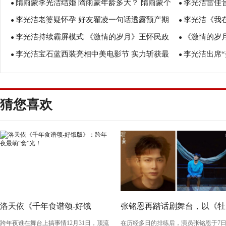
隋雨蒙李光洁结婚 隋雨蒙年龄多大？ 隋雨蒙个
李光洁雷佳音
嫣快本合唱《花好月圆》
●
人资料曝光
●
李光洁老婆疑怀孕 好友翟凌一句话透露预产期
李光洁《我
人资料曝光
●
塑料兄弟情！
●
李光洁持续霸屏模式 《激情的岁月》王怀民政
《激情的岁
●
被频繁“下套
●
李光洁宝石蓝西装亮相中美电影节 实力斩获最
李光洁出席“
审未通过
●
子” 做特立独
●
佳男配角奖
慈善事业
猜您喜欢
洛天依《千年食谱颂-好饿
张铭恩再踏话剧舞台，以《牡
跨年夜谁在舞台上搞事情12月31日，顶流
在历经多日的排练后，演员张铭恩于7