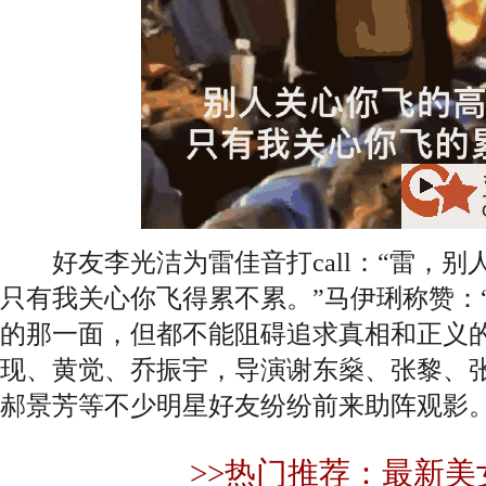
好友李光洁为雷佳音打call：“雷，别
只有我关心你飞得累不累。”马伊琍称赞：
的那一面，但都不能阻碍追求真相和正义的
现、黄觉、乔振宇，导演谢东燊、张黎、
郝景芳等不少明星好友纷纷前来助阵观影
>>热门推荐：最新美