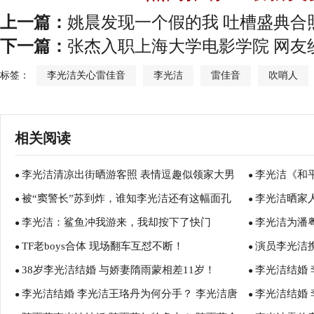
上一篇：
姚晨发现一个假的我 吐槽盛典合
下一篇：
张杰入职上海大学电影学院 网友
标签：
李光洁关心雷佳音
李光洁
雷佳音
吹哨人
相关阅读
李光洁清凉出街晒游客照 表情逗趣似领家大男
李光洁《和
●
●
被“窦警长”苏到炸，谁知李光洁还有这幅面孔
李光洁晒家
孩
●
急眼
●
李光洁：鲨鱼冲我游来，我却按下了快门
李光洁为潘
●
●
TF老boys合体 现场翻车互怼不断！
演员李光洁
●
●
38岁李光洁结婚 与娇妻隋雨蒙相差11岁！
李光洁结婚
●
俊朗优雅演绎
●
李光洁结婚 李光洁王珞丹为何分手？ 李光洁唐
李光洁结婚 
●
洁光绪是哪部
●