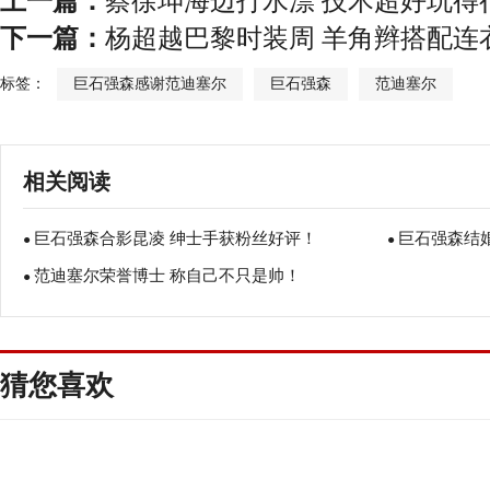
上一篇：
蔡徐坤海边打水漂 技术超好玩得
下一篇：
杨超越巴黎时装周 羊角辫搭配连
标签：
巨石强森感谢范迪塞尔
巨石强森
范迪塞尔
相关阅读
巨石强森合影昆凌 绅士手获粉丝好评！
巨石强森结婚
●
●
范迪塞尔荣誉博士 称自己不只是帅！
●
猜您喜欢