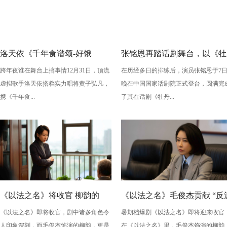
洛天依《千年食谱颂-好饿
张铭恩再踏话剧舞台，以《牡
跨年夜谁在舞台上搞事情12月31日，顶流
在历经多日的排练后，演员张铭恩于7
版》：跨年夜最萌“食”光！
丹亭上三生路》续写古典深
虚拟歌手洛天依搭档实力唱将黄子弘凡，
晚在中国国家话剧院正式登台，圆满完
情，全新演绎“柳梦梅”至情至
携《千年食...
了其在话剧《牡丹...
性
《以法之名》将收官 柳韵的
《以法之名》毛俊杰贡献 “反
《以法之名》即将收官，剧中诸多角色令
暑期档爆剧《以法之名》即将迎来收官
“蠢” 让毛俊杰重回巅峰
级” 演技？柳韵的 “蠢” 是表演
人印象深刻，而毛俊杰饰演的柳韵，更是
在《以法之名》里，毛俊杰饰演的柳韵