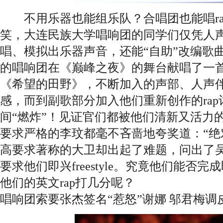
不用乐器也能组乐队？合唱团也能唱ra
笑，大连民族大学唱响团的同学们仅凭人
唱、模拟出乐器声音，还能“自助”改编歌
的唱响团在《巅峰之夜》的舞台献唱了一
《希望的田野》，不断加入的声部、人声
感，而到副歌部分加入他们重新创作的ra
间“燃炸”！见证官们都被他们清新又活力
要求严格的李玟都毫不吝啬地夸奖道：“绝对
高要求著称的大卫却出起了难题，问出了
要求他们即兴freestyle。究竟他们能否
他们的英文rap打几分呢？
唱响团索要张杰签名“惹怒”谢娜 邬君梅调