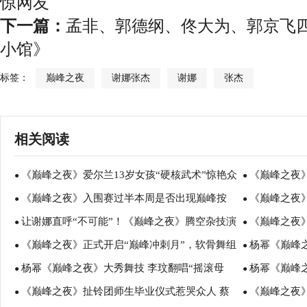
惊网友
下一篇：
孟非、郭德纲、佟大为、郭京飞
小馆》
标签：
巅峰之夜
谢娜张杰
谢娜
张杰
相关阅读
《巅峰之夜》爱尔兰13岁女孩“硬核武术”惊艳众
《巅峰之夜》
●
●
《巅峰之夜》入围赛过半本周是否出现巅峰按
《巅峰之夜
人 动人父女情惹李玟泪目
●
遭”乌克兰型
●
让谢娜直呼“不可能”！《巅峰之夜》腾空杂技演
《巅峰之夜
钮？“亡命”逃脱术令谢娜李玟双双“吓哭”
●
君梅感同身受
●
《巅峰之夜》正式开启“巅峰冲刺月”，软骨舞组
杨幂《巅峰之
员表演高空摇滚
●
刀谢娜吓到捂
●
杨幂《巅峰之夜》大秀舞技 李玟翻唱“摇滚母
杨幂《巅峰之
合再度惊艳四座
●
言“心都属于他
●
《巅峰之夜》扯铃团师生毕业仪式惹哭众人 蔡
《巅峰之夜》
狮”蒂娜·特纳经典曲目嗨翻天
●
女孩”惊喜礼
●