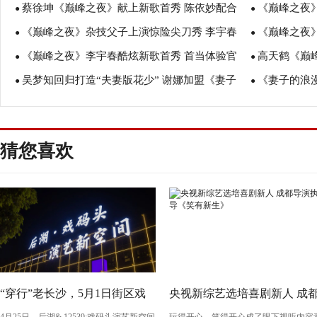
蔡徐坤《巅峰之夜》献上新歌首秀 陈依妙配合
《巅峰之夜
徐坤感同身受安慰选手超暖心！
●
现场尖叫惊喜
●
《巅峰之夜》杂技父子上演惊险尖刀秀 李宇春
《巅峰之夜
邬君梅再现角色经典场景
●
直呼"玩大了"
●
《巅峰之夜》李宇春酷炫新歌首秀 首当体验官
高天鹤《巅
感恩父亲培育
●
感恩父亲培育
●
吴梦知回归打造“夫妻版花少” 谢娜加盟《妻子
《妻子的浪
互动不停变表情包
●
面对抗“小巨
●
的浪漫旅行》
爱张杰如粉丝
猜您喜欢
“穿行”老长沙，5月1日街区戏
央视新综艺选培喜剧新人 成