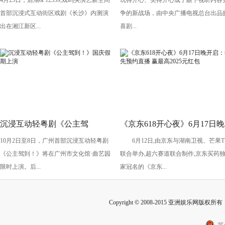
4月25日，后湖& 12539;戏码头演艺新空间
玩得开心、笑得开心成了眼下视听内容
剧《长沙》将亮相“后湖・戏码
导演执导《笑有新生》
首部沉浸式互动街区戏剧《长沙》内测演
争的新战场，由中央广播电视总台出品
头”
出在湘江新区...
喜剧...
沉浸互动轻粤剧《公主驾
《京东618开心夜》6月17日晚
10月2日至8日，广州首部沉浸互动轻粤剧
6月12日,由京东与湖南卫视、芒果T
到！》国庆假期上演
开启：抢先预约直播 赢最高
《公主驾到！》将在广州市文化馆·曲艺园
联合举办,超六赛道联合制作,京东买药
2025元红包
限时上演。后...
家冠名的《京东...
Copyright © 2008-2015 亚洲娱乐网版权所有 Inc