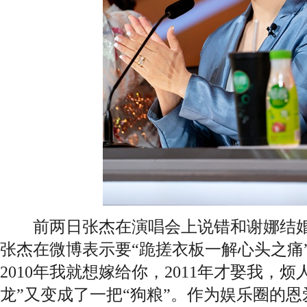
前两日张杰在演唱会上说错和谢娜结婚
张杰在微博表示要“跪搓衣板一解心头之痛
2010年我就想嫁给你，2011年才娶我，烦
龙”又变成了一把“狗粮”。作为娱乐圈的