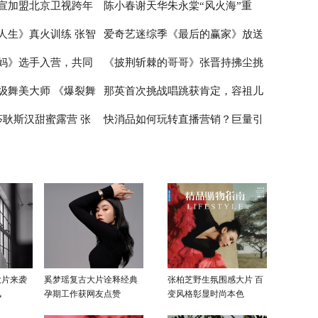
宣加盟北京卫视跨年
陈小春谢天华朱永棠“风火海”重
在喝奶茶如同喝粥
睛
唱歌 张云龙展示球技
人生》真火训练 张智
爱奇艺迷综季《最后的赢家》放送
雪舞台绽放青春风采
聚，《大湾仔的夜》主题曲嗨爆全
妈》选手入营，共同
《披荆斩棘的哥哥》张晋持拂尘挑
限
场
中 谜题烧脑剧情走心正向价值观引
级舞美大师 《爆裂舞
那英首次挑战唱跳获肯定，容祖儿
女性”的初级绽放
网友深思
战新舞台 尹正半遮面舞扇战斗力拉
莎耿斯汉甜蜜露营 张
快消品如何玩转直播营销？巨量引
在公屏上
满
被打低分受挫落泪
翊太“直男”
擎《动见》探析快消直播的新玩法
大片来袭
奚梦瑶复古大片诠释经典
张柏芝野生氛围感大片 百
风
孕期工作获网友点赞
变风格彰显时尚本色