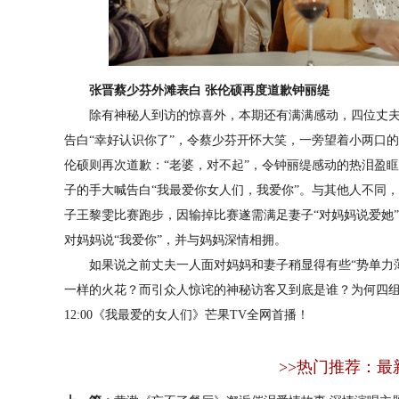
张晋蔡少芬外滩表白 张伦硕再度道歉钟丽缇
除有神秘人到访的惊喜外，本期还有满满感动，四位丈夫
告白“幸好认识你了”，令蔡少芬开怀大笑，一旁望着小两口
伦硕则再次道歉：“老婆，对不起”，令钟丽缇感动的热泪盈
子的手大喊告白“我最爱你女人们，我爱你”。与其他人不同
子王黎雯比赛跑步，因输掉比赛遂需满足妻子“对妈妈说爱她
对妈妈说“我爱你”，并与妈妈深情相拥。
如果说之前丈夫一人面对妈妈和妻子稍显得有些“势单力薄
一样的火花？而引众人惊诧的神秘访客又到底是谁？为何四
12:00《我最爱的女人们》芒果TV全网首播
>>热门推荐：最