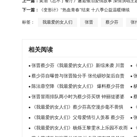
上一篇：
黄渤《忘不了餐厅》邂逅催泪爱情故事 深情演唱主
下一篇：
《变形计》“热血青春”结束 十八季公益温暖继续
标签：
我最爱的女人们
张晋
蔡少芬
张
相关阅读
张晋蔡少芬《我最爱的女人们》新综来袭 川普
●
●
蔡少芬自曝曾与张晋险分手 张伦硕吵架后自责
港普爆笑碰撞引期待
●
被
●
陈法蓉空降《我最爱的女人们》 爆料蔡少芬曾
求原谅
●
就
●
张晋冒雨排队两小时为蔡少芬买饼 钟丽缇婆婆
想将张晋介绍给闺蜜
●
训
●
《我最爱的女人们》蔡少芬高空漫步毫不畏惧
妈妈神交流
●
人
●
《我最爱的女人们》父母爱情引人羡慕 蔡少芬
钟丽缇双脚悬空自拍
●
令
●
《我最爱的女人们》杨烁王黎雯水上乐园不欢而
感激张晋“给我完整的家”
●
专
●