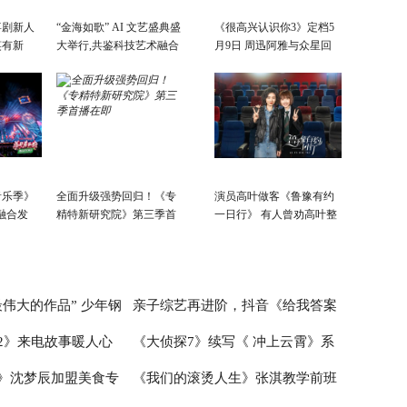
喜剧新人
“金海如歌” AI 文艺盛典盛
《很高兴认识你3》定档5
笑有新
大举行,共鉴科技艺术融合
月9日 周迅阿雅与众星回
景象
故乡
音乐季》
全面升级强势回归！《专
演员高叶做客《鲁豫有约
融合发
精特新研究院》第三季首
一日行》 有人曾劝高叶整
会开
播在即
容
活力新篇
伟大的作品” 少年钢
亲子综艺再进阶，抖音《给我答案
2》来电故事暖人心
《大侦探7》续写《 冲上云霄》系
首演音乐会圆满成功
吧，妈妈请回答》的爆款逻辑
》沈梦辰加盟美食专
《我们的滚烫人生》张淇教学前班
爱情故事超浪漫
列 何炅张若昀邓伦未来感造型太吸