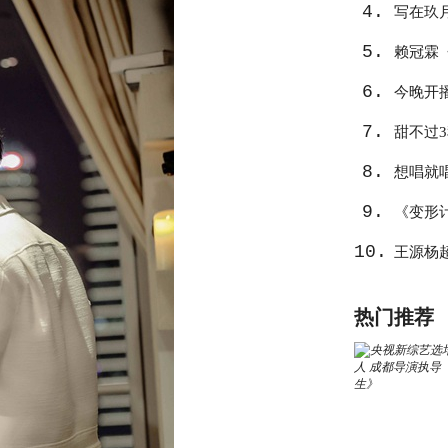
4.
写在玖
5.
心
赖冠霖
6.
作
今晚开
7.
告捷？
甜不过
8.
想唱就
9.
《变形
10.
王源杨
热门推荐