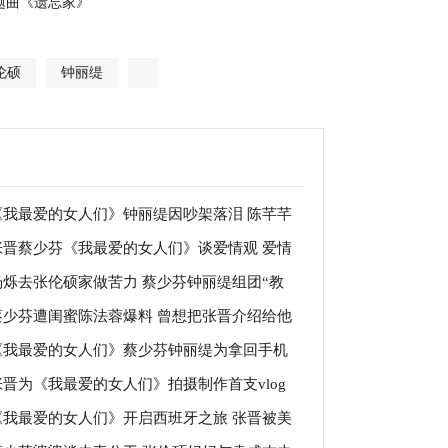
题曲《遗忘家》
伦硕
钟丽缇
《我最爱的女人们》钟丽缇因吵架落泪 陈芊芊
张晋蔡少芬《我最爱的女人们》谈爱情观 爱情
杨烁吐槽“在挑事”
杨烁去张伦硕家做苦力 蔡少芬钟丽缇组团“教
像银行要多存钱
蔡少芬遭闺蜜陈法蓉爆料 曾想把张晋介绍给他
”张伦硕
《我最爱的女人们》蔡少芬钟丽缇为拿回手机
张晋为《我最爱的女人们》拍摄制作首支vlog
张晋张伦硕门外“罚站“
《我最爱的女人们》开启西班牙之旅 张晋被美
业技能震惊网友