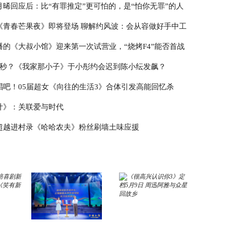
月晞回应后：比“有罪推定”更可怕的，是“怕你无罪”的人
《青春芒果夜》即将登场 聊解约风波：会从容做好手中工
播的《大叔小馆》迎来第一次试营业，“烧烤F4”能否首战
3秒？《我家那小子》于小彤约会迟到陈小纭发飙？
唱吧！05届超女《向往的生活3》合体引发高能回忆杀
计》：关联爱与时代
超越进村录《哈哈农夫》粉丝刷墙土味应援