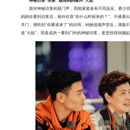
神秘访客“突袭” 杨烁妈妈被叫“大姐”
面对神秘访客的敲门声，四组家庭各有不同反应。蔡少芬开
妈妈在看到访客后，格外欣喜“你什么时候来的？”。不难看
开门，便听到“你看谁来了”的问询，钟丽缇循声望去，满脸
道“大姐”。而袁成杰一看到门外的神秘访客，更是惊得快蹦