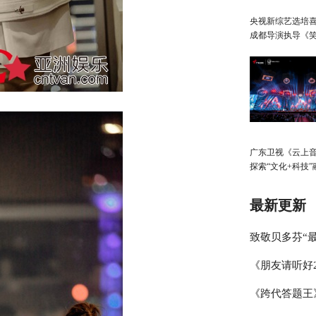
央视新综艺选培
成都导演执导《
生》
广东卫视《云上
探索“文化+科技”
展，春日绽放歌
启“AI+元宇宙”
最新更新
致敬贝多芬“最
《朋友请听好
琴家林秉宽 
《跨代答题王
何炅讲述学霸