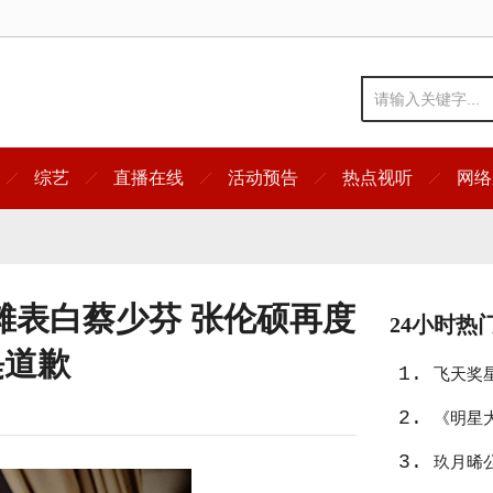
综艺
直播在线
活动预告
热点视听
网络
滩表白蔡少芬 张伦硕再度
24小时热
缇道歉
1.
飞天奖
2.
友》入
《明星
3.
宿真人
玖月晞