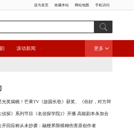
设为首页
收藏本站
网站地图
手机访问
剧
滚动新闻
更多
门
星光奖揭晓！芒果TV《故园长歌》获奖、《你好，对方辩
围
大侦探》系列节目《名侦探学院2》开播 高能剧本杀加合
秀引期待
公开回应称从未抄袭：融梗界限模糊伤害原创作者