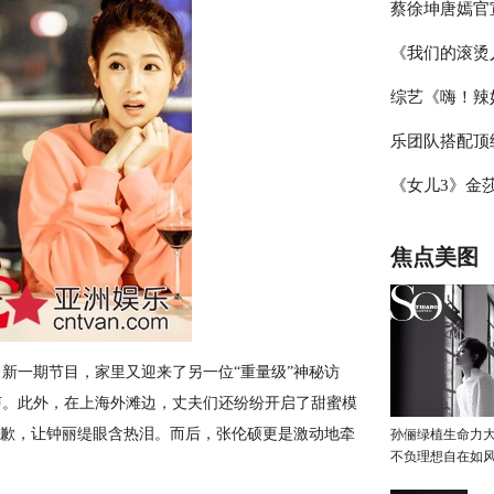
蔡徐坤唐嫣官
辑，杨迪称现
《我们的滚烫
冰雪盛典，冰
综艺《嗨！辣
霖挑战体能极
乐团队搭配顶
见证“新时代
《女儿3》金
台》把专业打
豆豆感觉于家
焦点美图
一期节目，家里又迎来了另一位“重量级”神秘访
声。此外，在上海外滩边，丈夫们还纷纷开启了甜蜜模
道歉，让钟丽缇眼含热泪。而后，张伦硕更是激动地牵
孙俪绿植生命力
不负理想自在如