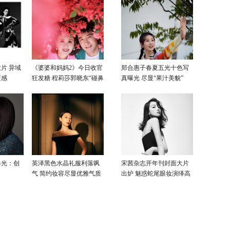
片 异域
《婆婆和妈妈2》今日收官
郑合惠子春夏五光十色写
覆感
狂发糖 程莉莎郭晓东“碰鼻
真曝光 尽显“果汁美貌”
杀”大片甜蜜爆表
曝光：创
英泽黑色水晶礼服利落飒
宋茜杂志开年刊封面大片
气 简约妆容尽显优雅气质
出炉 魅惑蛇尾眼妆演绎高
级性感美