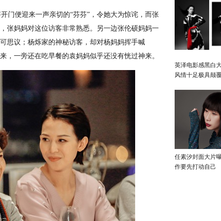
门便迎来一声亲切的“芬芬”，令她大为惊诧，而张
出，张妈妈对这位访客非常熟悉。另一边张伦硕妈妈一
不可思议；杨烁家的神秘访客，却对杨妈妈挥手喊
起来，一旁还在吃早餐的袁妈妈似乎还没有恍过神来。
英泽电影感黑白大
风情十足极具颠
任素汐封面大片
作要先打动自己