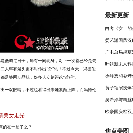
最新更新
白客《女士的
娄艺潇国风汉
伴侣程梁温暖
广电总局起草
彰显时尚包容
都是低调过日子，鲜有一同现身，对上一次都已经是去
叶祖新未来科
员参与的节目
二人罕有聚头更不时传出“分”讯！不过今天，冯德伦
徐峥想和娄烨
绎春日太阳男
都足够网友品味，好多人立刻评论“难得”。
黄子韬演技爆
大剧院》却宣
出一双眼睛，不过也看得出来她素颜上阵，而冯德伦
吴希泽与粉丝
年》收官在即
欧豪国庆档双
来可期
新美女走光
释多变角色
义真的在一起了么？
焦点美图