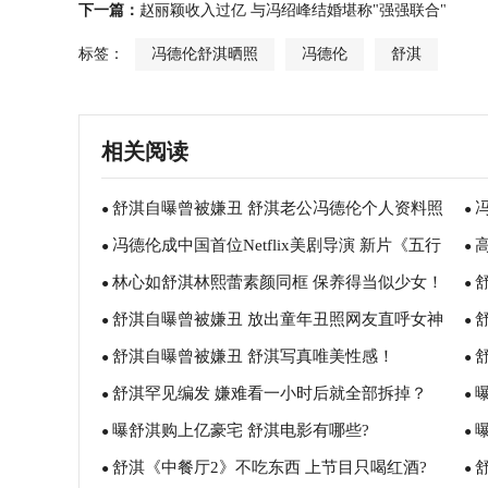
下一篇：
赵丽颖收入过亿 与冯绍峰结婚堪称"强强联合"
标签：
冯德伦舒淇晒照
冯德伦
舒淇
相关阅读
舒淇自曝曾被嫌丑 舒淇老公冯德伦个人资料照
●
●
冯德伦成中国首位Netflix美剧导演 新片《五行
片曝光！
●
粮
●
林心如舒淇林熙蕾素颜同框 保养得当似少女！
刺客》将播！
●
●
舒淇自曝曾被嫌丑 放出童年丑照网友直呼女神
●
●
舒淇自曝曾被嫌丑 舒淇写真唯美性感！
逆袭了！
●
性
●
舒淇罕见编发 嫌难看一小时后就全部拆掉？
●
●
曝舒淇购上亿豪宅 舒淇电影有哪些?
●
●
舒淇《中餐厅2》不吃东西 上节目只喝红酒?
●
吗
●