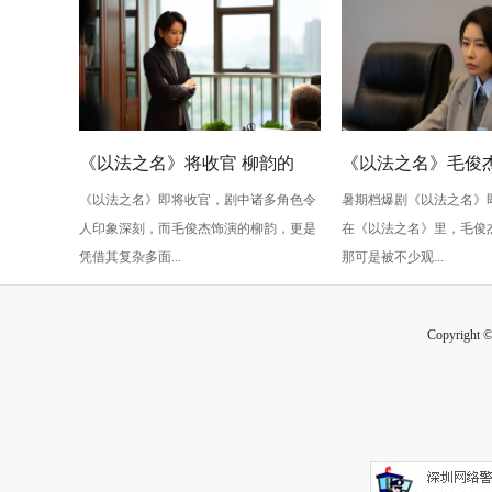
《以法之名》将收官 柳韵的
《以法之名》毛俊杰
《以法之名》即将收官，剧中诸多角色令
暑期档爆剧《以法之名》
“蠢” 让毛俊杰重回巅峰
级” 演技？柳韵的 “
人印象深刻，而毛俊杰饰演的柳韵，更是
在《以法之名》里，毛俊
的胜利！
凭借其复杂多面...
那可是被不少观...
Copyright