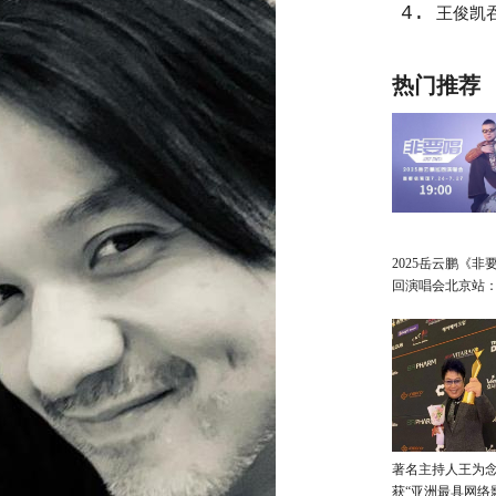
4.
王俊凯
热门推荐
2025岳云鹏《非
回演唱会北京站
讲最朴素的真心
著名主持人王为念
获“亚洲最具网络