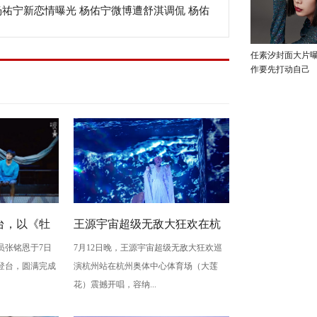
杨祐宁新恋情曝光 杨佑宁微博遭舒淇调侃 杨佑
感
身高是多少？
任素汐封面大片
作要先打动自己
台，以《牡
王源宇宙超级无敌大狂欢在杭
员张铭恩于7日
7月12日晚，王源宇宙超级无敌大狂欢巡
写古典深
州开唱 用心细节诠释双向奔赴
登台，圆满完成
演杭州站在杭州奥体中心体育场（大莲
梅”至情至
的爱
花）震撼开唱，容纳...