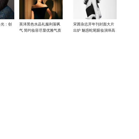
曝光：创
英泽黑色水晶礼服利落飒
宋茜杂志开年刊封面大片
气 简约妆容尽显优雅气质
出炉 魅惑蛇尾眼妆演绎高
级性感美