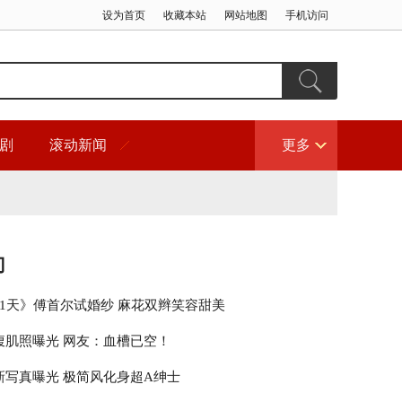
设为首页
收藏本站
网站地图
手机访问
剧
滚动新闻
更多
门
21天》傅首尔试婚纱 麻花双辫笑容甜美
腹肌照曝光 网友：血槽已空！
新写真曝光 极简风化身超A绅士