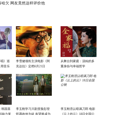
吞哈欠 网友竟然这样评价他
要唱》巡
李雪健领衔主演电影《阿
从舞台到家庭：汤灿的多
：用音乐
克达拉》定档6月21日
重身份与幸福哲学
话
 韩国喜
李玉刚学习川剧变脸彭登
李玉刚否认暗讽刀郎 电影
影响力奖
怀愿收他为徒 有望将成为
《云上的云》18日全国公