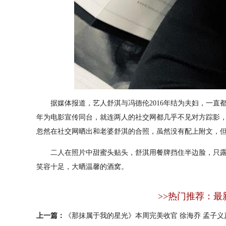
据媒体报道，艺人舒淇与冯德伦2016年结为夫妇，一直
年为电影宣传同台，就连两人的社交网都几乎不见对方踪影，
忽然在社交网晒出和老婆舒淇的合照，虽然没有配上附文，但
二人在照片中甜蜜头贴头，舒淇用餐牌挡住半边脸，只露
笑容十足，大晒温馨的酒窝。
>>热门推荐：最
上一篇：
《那抹属于我的星光》本周完美收官 徐海乔 孟子