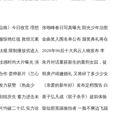
刘德华师弟
映
品格》今日收官 理想
张翊峰春日写真曝光 阳光少年治愈
服惊艳红毯 敦煌元素
金曲奖入围名单公布 颁奖典礼将在
治愈
感满满
法规 限制播放劣迹人
2020年90后十大风云人物发布 李
性
台北小巨蛋举行
技感时尚大片曝光 演
朱丹对话重获新生的重刑女囚，徒
子柒居首李佳琦辛有志纷纷入围
合作 娄烨新片《兰心
韩庚卢靖姗婚礼 又将碎了多少少女
神
步20公里亲历深山医疗
发力获赞 《热血少
《亲爱的新年好》发布定档预告 白
布撤档
的心
剧组庆生 蓄力进击未
黄子弘凡成《双子杀手》超前体验
百何张子枫温馨约定跨年公映
片均破二十亿 实力诠
疑似那英踢偷拍者 一脸不爽边飞踹
官 出席首映红毯推广电影革新
边喊话