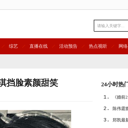
综艺
直播在线
活动预告
热点视听
网络
舒淇挡脸素颜甜笑
24小时热
1.
《婚前
2.
陈伟霆
3.
郑凯最