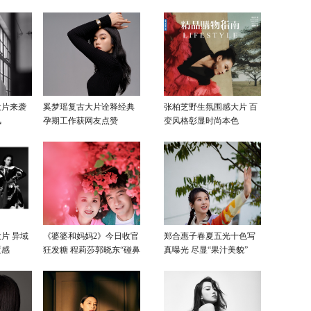
大片来袭
奚梦瑶复古大片诠释经典
张柏芝野生氛围感大片 百
风
孕期工作获网友点赞
变风格彰显时尚本色
片 异域
《婆婆和妈妈2》今日收官
郑合惠子春夏五光十色写
覆感
狂发糖 程莉莎郭晓东“碰鼻
真曝光 尽显“果汁美貌”
杀”大片甜蜜爆表