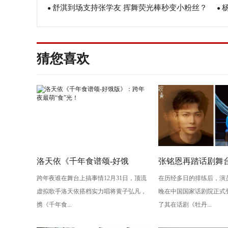
舒淇到场支持张学友 挥舞荧光棒秒变小粉丝？
●
贵
●
宁
猜您喜欢
洛天依《千年食谱颂-好饿
张铭恩再踏话剧舞
跨年夜谁在舞台上搞事情12月31日，顶流
在历经多日的排练后，演
版》：跨年夜最萌“食”光！
丹亭上三生路》续
虚拟歌手洛天依搭档实力唱将黄子弘凡，
晚在中国国家话剧院正式
情，全新演绎“柳梦
携《千年食...
了其在话剧《牡丹...
性