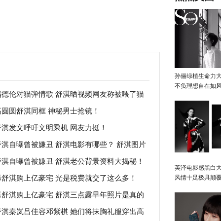
孙俪绿植生命力
不负理想自在如
冯德伦对猫弹情歌 舒淇晒视频网友称被喂了猫
高圆圆舒淇同框 神秘男士抢镜！
舒淇发文呼吁文明乘机 网友力挺！
舒淇自曝曾被嫌丑 舒淇电影有哪些？ 舒淇图片
舒淇自曝曾被嫌丑 舒淇老公背景资料大揭秘！
感美艳！
英泽电影感黑白大
曝舒淇购上亿豪宅 光是税费就交了这么多！
风情十足极具颠
曝舒淇购上亿豪宅 舒淇三点露早年照片是真的
舒淇秦岚吕佳容邓紫棋 她们将抹胸礼服穿出高
？