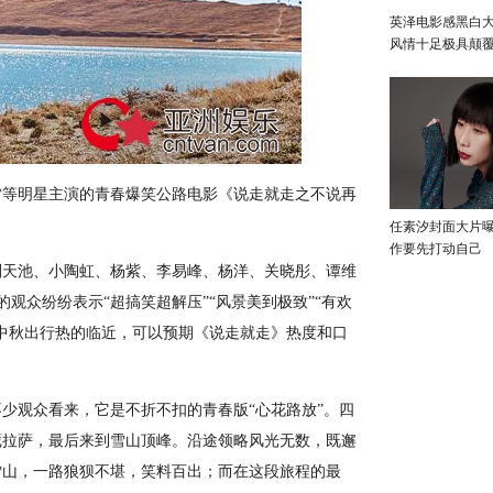
英泽电影感黑白大
风情十足极具颠
等明星主演的青春爆笑公路电影《说走就走之不说再
任素汐封面大片
作要先打动自己
天池、小陶虹、杨紫、李易峰、
杨洋
、关晓彤、谭维
的观众纷纷表示“超搞笑超解压”“风景美到极致”“有欢
中秋出行热的临近，可以预期《说走就走》热度和口
观众看来，它是不折不扣的青春版“心花路放”。四
藏拉萨，最后来到雪山顶峰。沿途领略风光无数，既邂
雪山，一路狼狈不堪，笑料百出；而在这段旅程的最