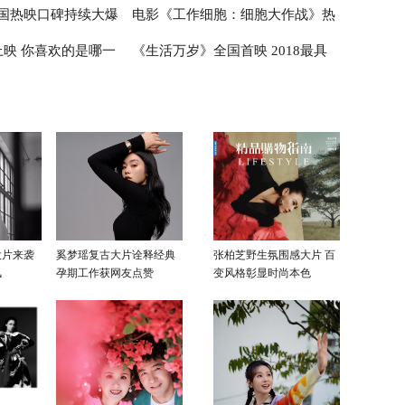
国热映口碑持续大爆
电影《工作细胞：细胞大作战》热
之所向
段 黄晓明阚清子剑拔弩张正面交锋
上映 你喜欢的是哪一
《生活万岁》全国首映 2018最具
撼开战
映中 寓教于乐合家欢首选
突破性的国产电影
大片来袭
奚梦瑶复古大片诠释经典
张柏芝野生氛围感大片 百
风
孕期工作获网友点赞
变风格彰显时尚本色