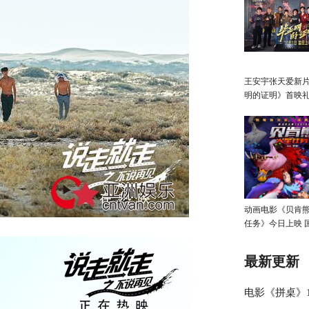
王安宇张天爱新
明的证明》首映礼
感获业内外力赞
动画电影《贝肯
任务》今日上映 
收获好运！
最新更新
电影《拼桌》