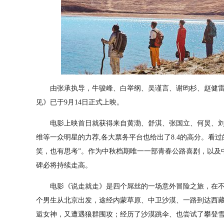
由张承执导，牛骏峰、白举纲、吴谨言、谢昀杉、赵健雷
见》已于9月14日正式上映。
电影上映首日就获得来自黄渤、舒淇、张国立、何炅、刘
维等一众明星的力荐,各大票务平台也给出了8.4的高分。看过
笑，也有思考”。作为中秋档期唯一一部青春公路喜剧，以及
碑必将持续走高。
电影《说走就走》是四个屌丝的一场意外冒险之旅，在不少
个男生从北京出发，途经内蒙草原、中卫沙漠、一路到达西
逅女神，又遭遇狼群围攻；经历了沙漠跳伞、也尝试了攀登