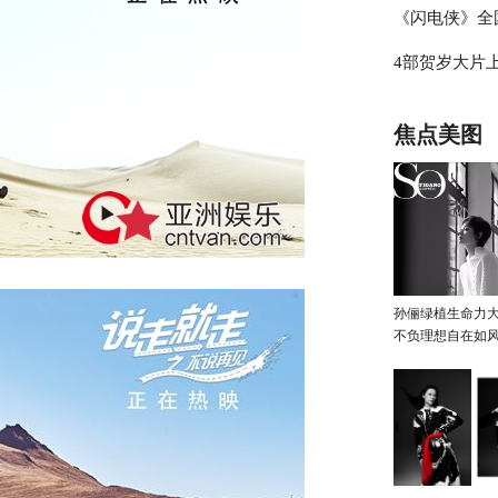
《闪电侠》全
觉勇敢选择心
4部贺岁大片
新片段超女震
部
焦点美图
孙俪绿植生命力
不负理想自在如