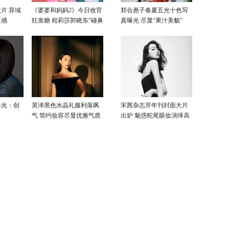
片 异域
《婆婆和妈妈2》今日收官
郑合惠子春夏五光十色写
覆感
狂发糖 程莉莎郭晓东“碰鼻
真曝光 尽显“果汁美貌”
杀”大片甜蜜爆表
曝光：创
英泽黑色水晶礼服利落飒
宋茜杂志开年刊封面大片
气 简约妆容尽显优雅气质
出炉 魅惑蛇尾眼妆演绎高
级性感美