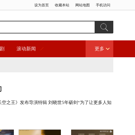
设为首页
收藏本站
网站地图
手机访问
剧
滚动新闻
更多
门
长空之王》发布导演特辑 刘晓世5年砺剑“为了让更多人知
” 用“真实”感染观众 以“执着”致敬英雄