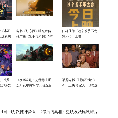
片《毕正
电影《好东西》曝光宣传
口碑佳作《这个杀手不太
 燃爽观
推广曲《她不再幻想》MV
冷》今日上映
国庆黑马
传递冲破束缚拥抱自我的
力量
熊：火星
《变形金刚：超能勇士崛
话题电影《川流不“熄”》
国庆嗨笑
起》发布特辑 擎天柱配音
今日上映 给家人一场电影
员真情致谢戳中情怀
的陪伴时光
14日上映 跟随味蕾直
《最后的真相》热映发法庭激辩片