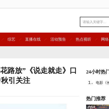
综艺
直播在线
活动预告
热点视听
网络
心花路放”《说走就走》口
24小时热
中秋引关注
1.
电影《
道试飞员
热门推荐