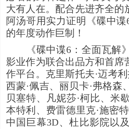
大有人在。配合先进齐全的
阿汤哥用实力证明《碟中谍
的年度动作巨制！
《碟中谍6：全面瓦解》
影业作为联合出品方和首席
作平台。克里斯托夫·迈考利
西蒙·佩吉、丽贝卡·弗格森
贝塞特、凡妮莎·柯比、米歇
本特利、费雷德里克·施密特等
中国巨幕3D、杜比影院以