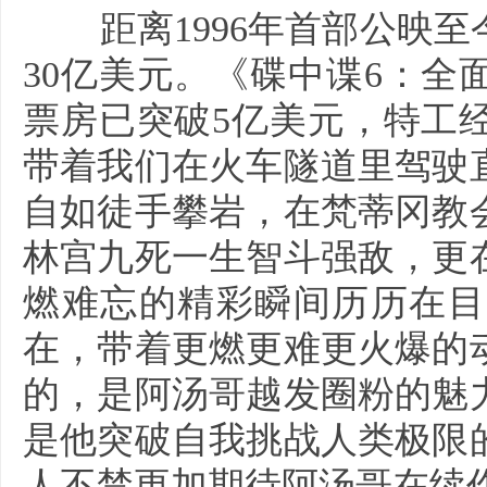
距离1996年首部公映至
30亿美元。《碟中谍6：
票房已突破5亿美元，特工
带着我们在火车隧道里驾驶
自如徒手攀岩，在梵蒂冈教
林宫九死一生智斗强敌，更
燃难忘的精彩瞬间历历在目
在，带着更燃更难更火爆的
的，是阿汤哥越发圈粉的魅
是他突破自我挑战人类极限
人不禁更加期待阿汤哥在续