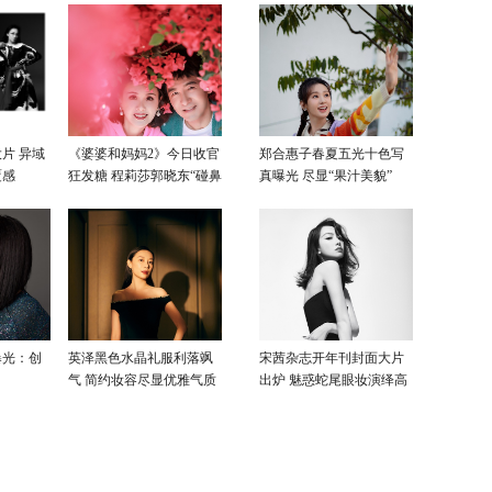
片 异域
《婆婆和妈妈2》今日收官
郑合惠子春夏五光十色写
覆感
狂发糖 程莉莎郭晓东“碰鼻
真曝光 尽显“果汁美貌”
杀”大片甜蜜爆表
曝光：创
英泽黑色水晶礼服利落飒
宋茜杂志开年刊封面大片
气 简约妆容尽显优雅气质
出炉 魅惑蛇尾眼妆演绎高
级性感美