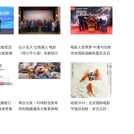
实验室启
以小见大 以情感人 电影
电影人世界梦 中澳与先锋
全面抢滩
《邓小平小道》专家研讨
传奇国际战略联盟在京启
会在京举行
动
视频签订
再次出发！环球影业发布
收获2019｜北京国际电影
媒体界最
特别视频邀你大银幕再相
节项目创投：岁月正好，
见
未来可期！