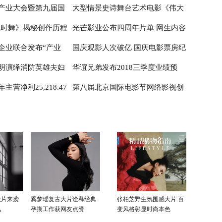
产业大会暨第九届国
大型情景史诗舞台艺术电影《伟大
风时舞》揭秘创作历程
光芒影业公布四周年片单 网生内容
权与衍生产业开发高峰
征程》 首映式在京举行
企业联合发布“产业
国庆观影人次破亿 国庆电影票房纪
只为铸就大美国风
创新表达
明演绎消防英雄夫妇
华谊兄弟发布2018三季度业绩预
疫’”倡议书
录创新高
营净利25,218.47
第八届北京国际电影节网络影视创
火英雄》致敬“最美
告：主营净利润上涨
51.29%
124.97%-150.99%
投峰会 项目征集启动
大片来袭
奚梦瑶复古大片诠释经典
张柏芝野生氛围感大片 百
风
孕期工作获网友点赞
变风格彰显时尚本色