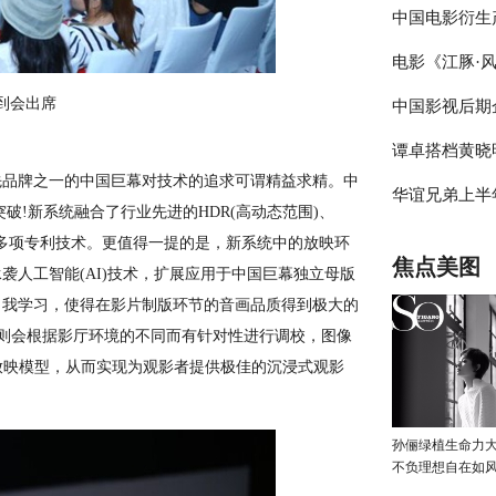
中国电影衍生
电影《江豚·
际电影IP授
到会出席
中国影视后期
论坛举办
六年艰难光阴
谭卓搭档黄晓
自救、共同‘战
品牌之一的中国巨幕对技术的追求可谓精益求精。中
华谊兄弟上半年主
主演电影《烈
破!新系统融合了行业先进的HDR(高动态范围)、
逆行者”
万元，同比增长1
化等多项专利技术。更值得一提的是，新系统中的放映环
焦点美图
人工智能(AI)技术，扩展应用于中国巨幕独立母版
自我学习，使得在影片制版环节的音画品质得到极大的
技则会根据影厅环境的不同而有针对性进行调校，图像
放映模型，从而实现为观影者提供极佳的沉浸式观影
孙俪绿植生命力
不负理想自在如