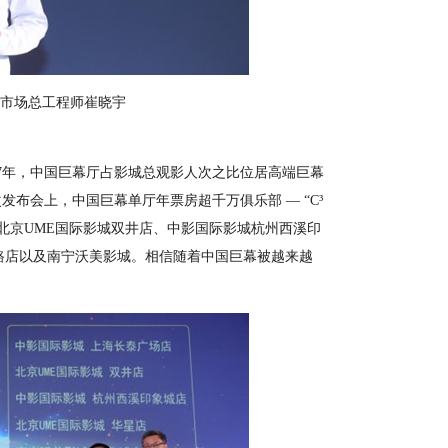
司市场总工程师崔晓宇
7年，中国巨幕厅占影城总观影人次之比位居高端巨幕
布会上，中国巨幕单厅年票房超千万俱乐部 — “C³
：北京UME国际影城双井店、中影国际影城杭州西溪印
路店以及南宁沃美影城。相信随着中国巨幕被越来越