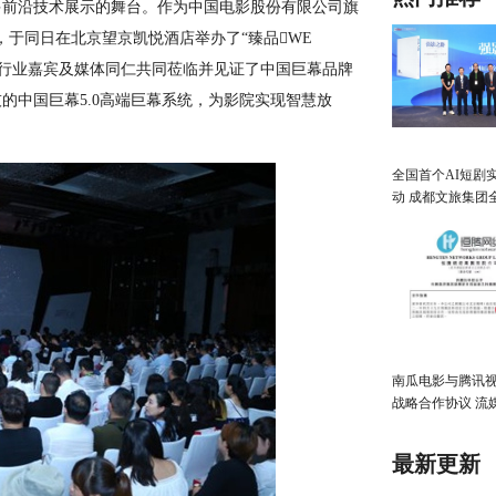
多前沿技术展示的舞台。作为中国电影股份有限公司旗
，于同日在北京望京凯悦酒店举办了“臻品WE
外行业嘉宾及媒体同仁共同莅临并见证了中国巨幕品牌
的中国巨幕5.0高端巨幕系统，为影院实现智慧放
全国首个AI短剧
动 成都文旅集团
数字文创新高地
南瓜电影与腾讯
战略合作协议 流
强CP来了！
最新更新