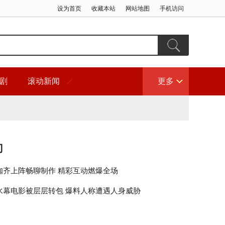
设为首页
收藏本站
网站地图
手机访问
剧
滚动新闻
更多
门
咖齐上阵畅聊制作 精彩互动燃爆全场
水幕电影被层层转包 爆料人称遭遇人身威胁