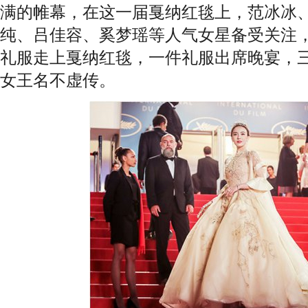
满的帷幕，在这一届戛纳红毯上，范冰冰
纯、吕佳容、奚梦瑶等人气女星备受关注
礼服走上戛纳红毯，一件礼服出席晚宴，
女王名不虚传。