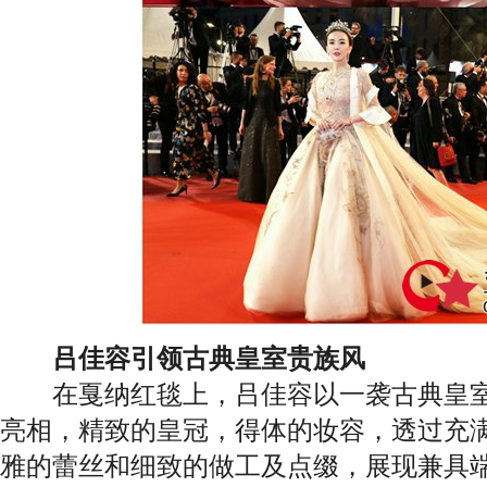
吕佳容引领古典皇室贵族风
在戛纳红毯上，吕佳容以一袭古典皇室
亮相，精致的皇冠，得体的妆容，透过充
雅的蕾丝和细致的做工及点缀，展现兼具