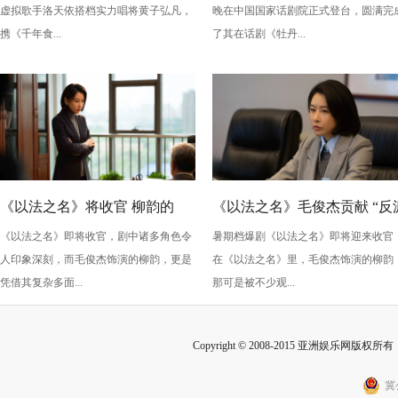
虚拟歌手洛天依搭档实力唱将黄子弘凡，
晚在中国国家话剧院正式登台，圆满完
情，全新演绎“柳梦梅”至情至
携《千年食...
了其在话剧《牡丹...
性
《以法之名》将收官 柳韵的
《以法之名》毛俊杰贡献 “反
《以法之名》即将收官，剧中诸多角色令
暑期档爆剧《以法之名》即将迎来收官
“蠢” 让毛俊杰重回巅峰
级” 演技？柳韵的 “蠢” 是表演
人印象深刻，而毛俊杰饰演的柳韵，更是
在《以法之名》里，毛俊杰饰演的柳韵
的胜利！
凭借其复杂多面...
那可是被不少观...
Copyright © 2008-2015 亚洲娱乐网版权所有 Inc
冀