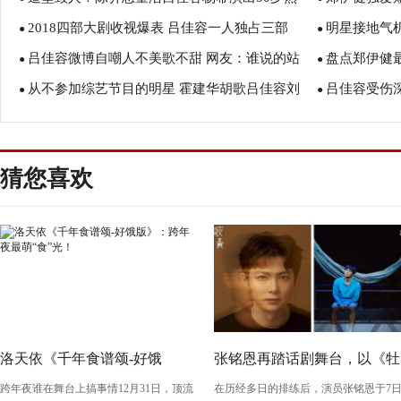
2018四部大剧收视爆表 吕佳容一人独占三部
明星接地气
女感
●
容
●
吕佳容微博自嘲人不美歌不甜 网友：谁说的站
盘点郑伊健
●
高圆圆
●
从不参加综艺节目的明星 霍建华胡歌吕佳容刘
吕佳容受伤
出来
●
邱淑贞
●
亦菲
猜您喜欢
洛天依《千年食谱颂-好饿
张铭恩再踏话剧舞台，以《牡
跨年夜谁在舞台上搞事情12月31日，顶流
在历经多日的排练后，演员张铭恩于7
版》：跨年夜最萌“食”光！
丹亭上三生路》续写古典深