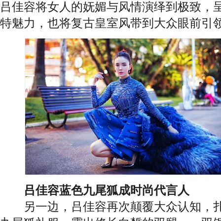
吕佳容将女人的妩媚与风情演绎到极致，
特魅力，也将复古皇室风带到大众眼前引
吕佳容蓝色九尾狐成时尚代言人
另一边，吕佳容再次颠覆大众认知，扎