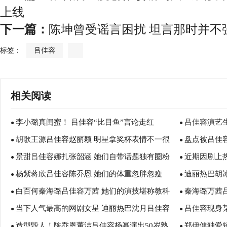
上线
下一篇：
陈坤曾受谣言困扰 坦言那时并不
标签：
吕佳容
相关阅读
李小璐真闺蜜！ 吕佳容“比目鱼”言论走红
吕佳容演艺
●
●
胡歌王源吕佳容赵丽颖 明星拿奖杯表情不一很
盘点被吕佳
●
●
景甜吕佳容娜扎张韶涵 她们自带话题独有圈粉
近期因剧上
精彩
●
丹尼斯吴
●
杨紫蒋欣吕佳容陈乔恩 她们的体重忽胖忽瘦
迪丽热巴胡
魅力
●
瑜
●
白百何秦海璐吕佳容万茜 她们的演技堪称教科
秦海璐万茜
●
这么火
●
当下人气最高的网剧女星 迪丽热巴沈月吕佳容
吕佳容现身
书
●
青衣
●
造型毁人！陈乔恩董洁吕佳容杨幂演出50岁熟
郑伊健独爱
白冰
●
●