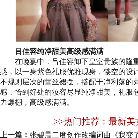
吕佳容纯净甜美高级感满满
在晚宴中，吕佳容卸下皇室贵族的隆重
惑，以一身紫色礼服优雅现身，镂空的设
不规则层次的蕾丝裙摆，搭配干净利落的
感，恰到好处的妆容尽显纯净甜美，礼服
力爆棚，高级感满满。
>>热门推荐：最新美
上一篇：
张碧晨二度创作改编词曲《我变