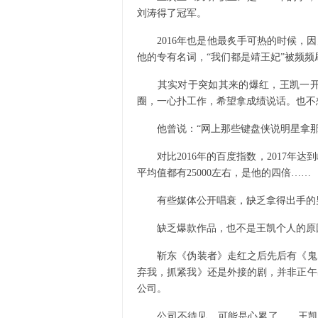
刘涛得了冠军。
2016年也是他最炙手可热的时候，因
他的专有名词，“我们都是靖王妃”被频
其实对于突如其来的爆红，王凯一开始也
圈，一心扑工作，希望拿成绩说话。也不
他曾说：“网上那些键盘侠说明星拿那
对比2016年的百度指数，2017年
平均值都有25000左右，是他的四倍……
有些媒体公开唱衰，缺乏拿得出手的男
缺乏爆款作品，也不是王凯个人的原因
靳东《伪装者》走红之后先后有《鬼吹
弃我，抓紧我》还是外接的剧，并非正午
公司。
公司不待见，可能是心累了……王凯的身