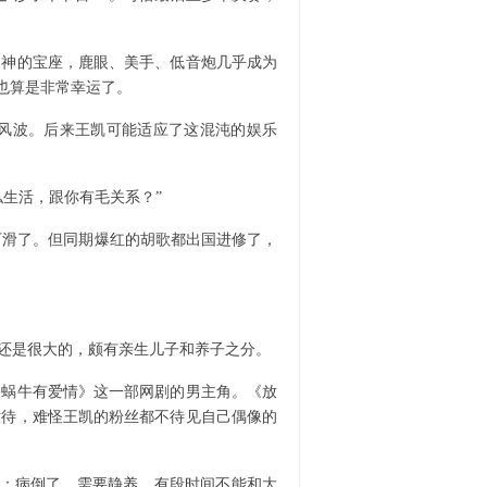
男神的宝座，鹿眼、美手、低音炮几乎成为
也算是非常幸运了。
少风波。后来王凯可能适应了这混沌的娱乐
生活，跟你有毛关系？”
下滑了。但同期爆红的胡歌都出国进修了，
还是很大的，颇有亲生儿子和养子之分。
蜗牛有爱情》这一部网剧的男主角。《放
对待，难怪王凯的粉丝都不待见自己偶像的
博：病倒了，需要静养，有段时间不能和大