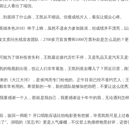
就让人看出了端倪。
…到底得了什么病，王凯从不细说。但瘦成纸片人，着实让观众心疼。
雄本色2018》终于上映，虽然不遗余力参加路演，但成绩并不漂亮，以最
质问光线宣发团队：2700多万宣发费和1000万票补款是怎么花的？
能为了填补投资失利，王凯最近接代言忙不停，又是乳品又是汽车又是
凯的电视剧出现，也让人们非常着急，王凯到底去哪儿了？而近日里，路
的《大江大河》，是侯鸿亮专门给他的。正午目前已经不签约艺人；王
都非常有用的。希望新的一年，新的团队能够加把劲吧，不要让这么优秀又帅
要感谢一个人，那就是我自己，我要感谢这十年中的我，无论遇到怎样
，扳回一局呢？ 开口唱歌应该比拍电影更有把握，毕竟凯凯可是上过春
来了”。演唱的《笑忘书》更是人气爆棚，不仅登上热搜榜饱受好评，还曾