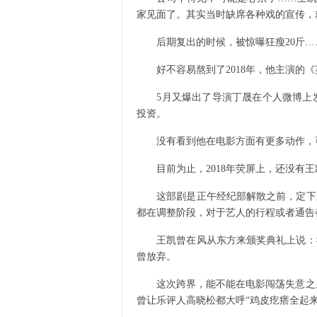
家见面了。其实当时缺席各种戏的宣传，
后期复出的时候，被惊曝狂瘦20斤…
好不容易熬到了2018年，他主演的《英
5月又爆出了导演丁晟在个人微博上发文
投资。
没有看到他在电影方面有更多动作，可
目前为止，2018年荧屏上，还没有王
这部剧是正午经纪部解散之前，定下来
都在调整阶段，对于艺人的行程或者通告
王凯曾在风从东方来颁奖典礼上说：我
曾放弃。
这次跨界，能不能在电影闯荡失意之后
曾让乐评人高晓松都大呼“鸡皮疙瘩全起