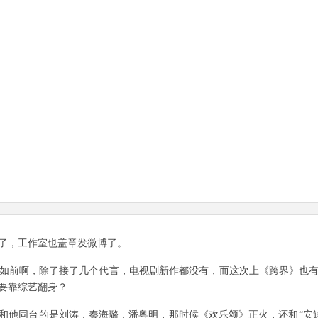
，工作室也盖章发微博了。
如前啊，除了接了几个代言，电视剧新作都没有，而这次上《跨界》也
要靠综艺翻身？
和他同台的是刘涛，秦海璐，潘粤明，那时候《欢乐颂》正火，还和“安迪