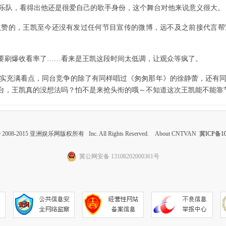
队，看得出他还是很爱自己的歌手身份，这个舞台对他来说意义很大。
的，王凯至今还没有发过任何节目宣传的微博，远不及之前接代言帮
要刷爆收看率了……看来是王凯这段时间太低调，让观众等疯了。
充满看点，同台竞争的除了有同样唱过《匆匆那年》的徐静蕾，还有同
同台，王凯真的没想法吗？怕不是来抢头衔的哦～不知道这次王凯能不能靠
 © 2008-2015 亚洲娱乐网版权所有 Inc. All Rights Reserved. About CNTVAN
冀ICP备10
冀公网安备 13108202000361号