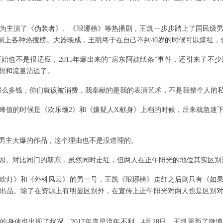
为主演了《伪装者》、《琅琊榜》等热播剧，王凯一步步踏上了国民级
频刷上各种热搜榜。大器晚成，王凯终于在自己不到40岁的时候可以爆红，
不是很适应，2015年爆出来的“房东阿姨纸条”事件，还引来了不
想和流量沾边了。
么多钱，你们就该被消费，我奉献的是我的表演艺术，不是我整个人的私
达到峰值的时候是《欢乐颂2》和《嫌疑人X献身》上档的时候，后来就急速
主大爆的作品，这个理由也不是没道理的。
。对比同门的靳东，虽然同时走红，但两人在正午阳光的地位其实区别
灯》和《外科风云》的男一号，王凯《琅琊榜》走红之后则只有《如果
出品。除了在资源上有明显区别外，在宣传上正午阳光对两人也是区别
体也出现了状况，2017年真是流年不利。4月28日，王凯更新了微