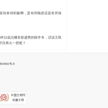
宣传来得积极啊，是有所顾虑还是有所保
样以低沉嗓音获盛赞的陈学冬，话说王凯
节目再火一把呢？
016941号-9