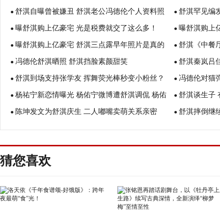
舒淇自曝曾被嫌丑 舒淇老公冯德伦个人资料照
舒淇罕见编
性感美艳！
●
●
曝舒淇购上亿豪宅 光是税费就交了这么多！
曝舒淇购上亿
片曝光！
●
●
曝舒淇购上亿豪宅 舒淇三点露早年照片是真的
舒淇《中餐厅
●
●
冯德伦舒淇晒照 舒淇挡脸素颜甜笑
舒淇秦岚吕
吗？
●
●
舒淇到场支持张学友 挥舞荧光棒秒变小粉丝？
冯德伦对猫
●
贵感
●
杨祐宁新恋情曝光 杨佑宁微博遭舒淇调侃 杨佑
舒淇谈生子
●
粮
●
陈坤发文为舒淇庆生 二人嘟嘴卖萌关系亲密
舒淇摔倒继
宁身高是多少？
●
●
猜您喜欢