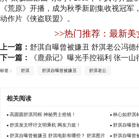
《荒原》开播，成为秋季新剧集收视冠军，
动作片《侠盗联盟》。
>>热门推荐：最新美
上一篇：
舒淇自曝曾被嫌丑 舒淇老公冯德
下一篇：
《鹿鼎记》曝光手控福利 张一山
标签：
舒淇
舒淇自曝曾被嫌丑
舒淇老公
相关阅读
高圆圆舒淇同框 神秘男士抢镜！
林心如舒淇
●
●
舒淇发文呼吁文明乘机 网友力挺！
舒淇自曝曾
●
●
舒淇自曝曾被嫌丑 舒淇电影有哪些？ 舒淇图片
舒淇自曝曾
●
逆袭了！
●