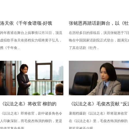
洛天依《千年食谱颂-好饿
张铭恩再踏话剧舞台，以《牡
跨年夜谁在舞台上搞事情12月31日，顶流
在历经多日的排练后，演员张铭恩于7
版》：跨年夜最萌“食”光！
丹亭上三生路》续写古典深
虚拟歌手洛天依搭档实力唱将黄子弘凡，
晚在中国国家话剧院正式登台，圆满完
情，全新演绎“柳梦梅”至情至
携《千年食...
了其在话剧《牡丹...
性
《以法之名》将收官 柳韵的
《以法之名》毛俊杰贡献 “反
《以法之名》即将收官，剧中诸多角色令
暑期档爆剧《以法之名》即将迎来收官
“蠢” 让毛俊杰重回巅峰
级” 演技？柳韵的 “蠢” 是表演
人印象深刻，而毛俊杰饰演的柳韵，更是
在《以法之名》里，毛俊杰饰演的柳韵
的胜利！
凭借其复杂多面...
那可是被不少观...