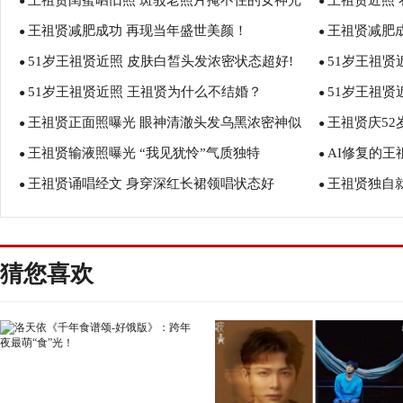
王祖贤闺蜜晒旧照 斑驳老照片掩不住的女神光
王祖贤近照
祖贤微博晒近照皮肤白皙
●
本人！
●
王祖贤减肥成功 再现当年盛世美颜！
王祖贤减肥成
环！
●
●
51岁王祖贤近照 皮肤白皙头发浓密状态超好!
51岁王祖贤
●
●
51岁王祖贤近照 王祖贤为什么不结婚？
51岁王祖贤
●
伦 王祖贤电
●
王祖贤正面照曝光 眼神清澈头发乌黑浓密神似
王祖贤庆52
●
画！
●
王祖贤输液照曝光 “我见犹怜”气质独特
AI修复的王
少女！
●
●
王祖贤诵唱经文 身穿深红长裙领唱状态好
王祖贤独自
●
●
猜您喜欢