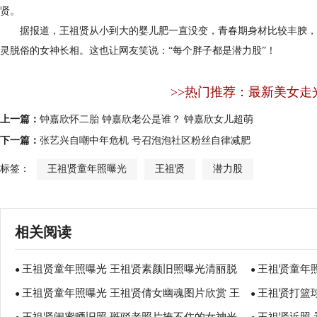
贤。
据报道，王祖贤从小到大的婴儿肥一直没变，青春期身材比较丰腴，
灵脱俗的女神长相。这也让网友笑说：“每个胖子都是潜力股”！
>>热门推荐：最新美女走
上一篇：
钟嘉欣怀二胎 钟嘉欣老公是谁？ 钟嘉欣女儿超萌
下一篇：
张艺兴自嘲中年危机 号召泡泡社区粉丝自律减肥
标签：
王祖贤童年照曝光
王祖贤
潜力股
相关阅读
王祖贤童年照曝光 王祖贤素颜旧照曝光清丽脱
王祖贤童年
●
●
王祖贤童年照曝光 王祖贤倩女幽魂图片欣赏 王
王祖贤打篮
俗 王祖贤央视晚会旧照曝光颜值巅峰
●
高多少？
●