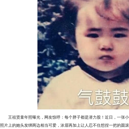
王祖贤童年照曝光，网友惊呼：每个胖子都是潜力股！近日，一张小女
照片上的她头发绑两边相当可爱，浓眉再加上让人忍不住想捏一把的圆滚