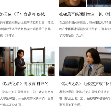
洛天依《千年食谱颂-好饿
张铭恩再踏话剧舞台，以《牡
跨年夜谁在舞台上搞事情12月31日，顶流
在历经多日的排练后，演员张铭恩于7
版》：跨年夜最萌“食”光！
丹亭上三生路》续写古典深
虚拟歌手洛天依搭档实力唱将黄子弘凡，
晚在中国国家话剧院正式登台，圆满完
情，全新演绎“柳梦梅”至情至
携《千年食...
了其在话剧《牡丹...
性
《以法之名》将收官 柳韵的
《以法之名》毛俊杰贡献 “反
《以法之名》即将收官，剧中诸多角色令
暑期档爆剧《以法之名》即将迎来收官
“蠢” 让毛俊杰重回巅峰
级” 演技？柳韵的 “蠢” 是表演
人印象深刻，而毛俊杰饰演的柳韵，更是
在《以法之名》里，毛俊杰饰演的柳韵
的胜利！
凭借其复杂多面...
那可是被不少观...